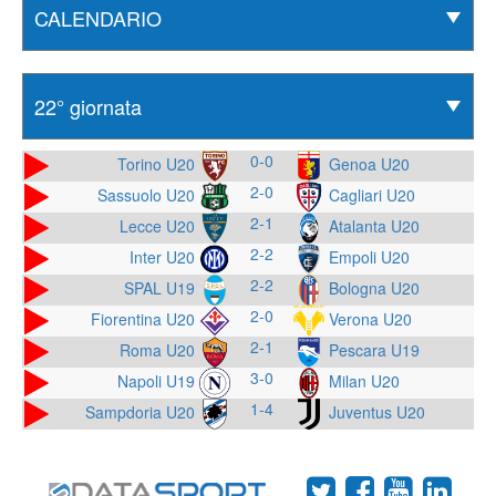
0-0
Torino U20
Genoa U20
2-0
Sassuolo U20
Cagliari U20
2-1
Lecce U20
Atalanta U20
2-2
Inter U20
Empoli U20
2-2
SPAL U19
Bologna U20
2-0
Fiorentina U20
Verona U20
2-1
Roma U20
Pescara U19
3-0
Napoli U19
Milan U20
1-4
Sampdoria U20
Juventus U20