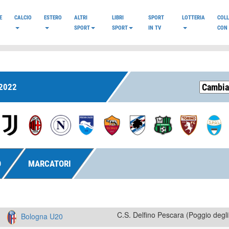
E
CALCIO
ESTERO
ALTRI
LIBRI
SPORT
LOTTERIA
COL
SPORT
SPORT
IN TV
CON 
2022
O
MARCATORI
C.S. Delfino Pescara (Poggio degli 
Bologna U20