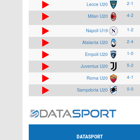
2-1
Lecce U20
4-2
Milan U20
1-2
Napoli U19
2-4
Atalanta U20
1-0
Empoli U20
5-2
Juventus U20
4-1
Roma U20
0-0
Sampdoria U20
DATASPORT