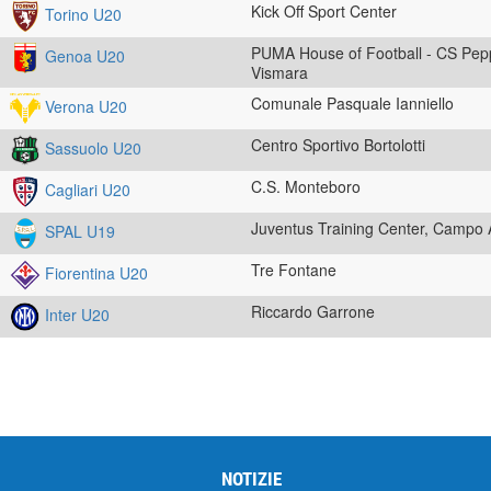
Kick Off Sport Center
Torino U20
PUMA House of Football - CS Pep
Genoa U20
Vismara
Comunale Pasquale Ianniello
Verona U20
Centro Sportivo Bortolotti
Sassuolo U20
C.S. Monteboro
Cagliari U20
Juventus Training Center, Campo 
SPAL U19
Tre Fontane
Fiorentina U20
Riccardo Garrone
Inter U20
NOTIZIE