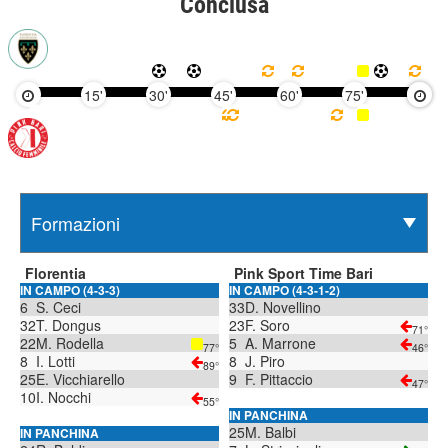
Conclusa
15'
30'
45'
60'
75'
90'
Florentia
Pink Sport Time Bari
IN CAMPO (4-3-3)
IN CAMPO (4-3-1-2)
6
S. Ceci
33
D. Novellino
32
T. Dongus
23
F. Soro
71°
22
M. Rodella
5
A. Marrone
77°
46°
8
I. Lotti
8
J. Piro
89°
25
E. Vicchiarello
9
F. Pittaccio
47°
10
I. Nocchi
55°
IN PANCHINA
25
M. Balbi
IN PANCHINA