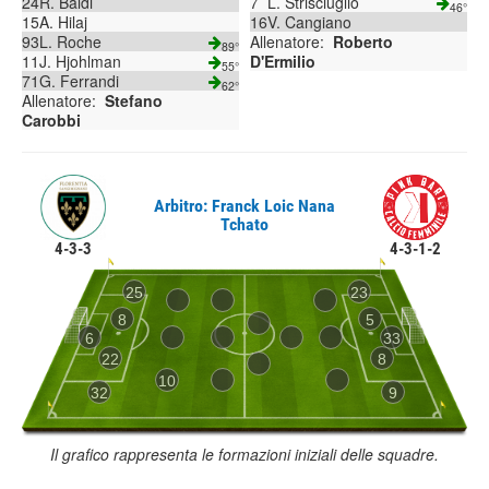
24
R. Baldi
7
L. Strisciuglio
46°
15
A. Hilaj
16
V. Cangiano
93
L. Roche
Allenatore:
Roberto
89°
11
J. Hjohlman
D'Ermilio
55°
71
G. Ferrandi
62°
Allenatore:
Stefano
Carobbi
Arbitro: Franck Loic Nana
Tchato
4-3-3
4-3-1-2
25
23
8
5
6
33
22
8
10
32
9
Il grafico rappresenta le formazioni iniziali delle squadre.