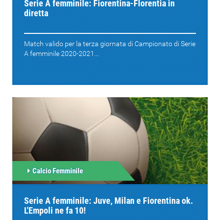
Serie A femminile: Fiorentina-Florentia in
diretta
Match valido per la terza giornata di Campionato di Serie
A femminile 2020-2021...
Calcio Femminile
Serie A femminile: Juve, Milan e Fiorentina ok.
L'Empoli ne fa 10!