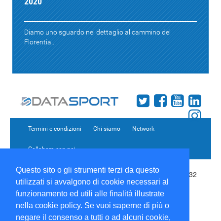
2020
Diamo uno sguardo nel dettaglio al cammino del
Florentia...
Termini e condizioni
Chi siamo
Network
Collabora con noi
Questo sito o gli strumenti terzi da questo
Copyright 1995-2026 ©
Wise Srl
Via Palmanova 8 20132
utilizzati si avvalgono di cookie necessari al
Milano Italia - P. IVA 09072090963 | ISSN: 2499-2925
(DataSport DS)
funzionamento ed utili alle finalità illustrate
Informazioni e richieste di pubblicità:
Commerciale
|
nella cookie policy. Se vuoi saperne di più o
Direttore Responsabile:
Sergio Angelo Chiesa
|
negare il consenso a tutti o ad alcuni cookie,