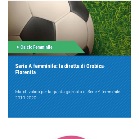
Calcio Femminile
Serie A femminile: la diretta di Orobica-
Florentia
Match valido per la quinta giornata di Serie A femminile
2019-2020...