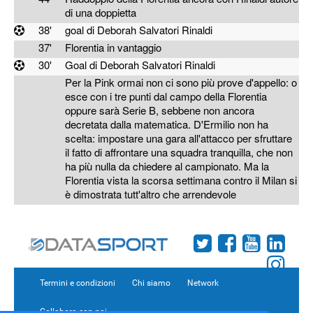
di una doppietta
38'
goal di Deborah Salvatori Rinaldi
37'
Florentia in vantaggio
30'
Goal di Deborah Salvatori Rinaldi
Per la Pink ormai non ci sono più prove d'appello: o
esce con i tre punti dal campo della Florentia
oppure sarà Serie B, sebbene non ancora
decretata dalla matematica. D'Ermilio non ha
scelta: impostare una gara all'attacco per sfruttare
il fatto di affrontare una squadra tranquilla, che non
ha più nulla da chiedere al campionato. Ma la
Florentia vista la scorsa settimana contro il Milan si
è dimostrata tutt'altro che arrendevole
Termini e condizioni
Chi siamo
Network
Collabora con noi