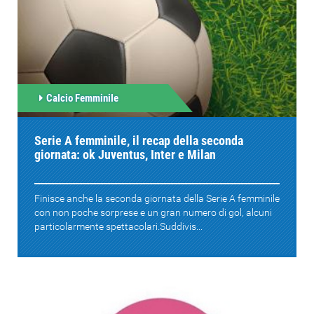
Calcio Femminile
Serie A femminile, il recap della seconda
giornata: ok Juventus, Inter e Milan
Finisce anche la seconda giornata della Serie A femminile
con non poche sorprese e un gran numero di gol, alcuni
particolarmente spettacolari.Suddivis...