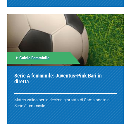
Calcio Femminile
Serie A femminile: Juventus-Pink Bari in
diretta
Match valido per la decima giornata di Campionato di
Serie A femminile...