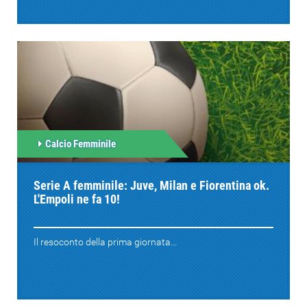
Calcio Femminile
Serie A femminile: Juve, Milan e Fiorentina ok.
L'Empoli ne fa 10!
Il resoconto della prima giornata...