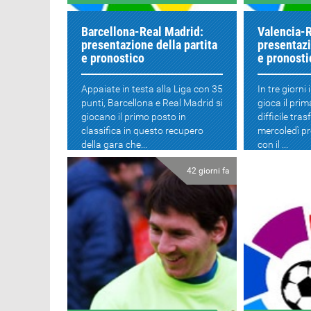
Barcellona-Real Madrid:
Valencia-
presentazione della partita
presentazi
e pronostico
e pronosti
Appaiate in testa alla Liga con 35
In tre giorni 
punti, Barcellona e Real Madrid si
gioca il prim
giocano il primo posto in
difficile tra
classifica in questo recupero
mercoledì p
della gara che...
con il ...
42 giorni fa