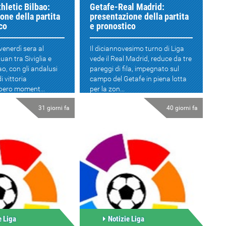
thletic Bilbao:
Getafe-Real Madrid:
one della partita
presentazione della partita
co
e pronostico
venerdì sera al
Il diciannovesimo turno di Liga
uan tra Siviglia e
vede il Real Madrid, reduce da tre
ao, con gli andalusi
pareggi di fila, impegnato sul
i vittoria
campo del Getafe in piena lotta
ero moment...
per la zon...
31 giorni fa
40 giorni fa
e Liga
Notizie Liga