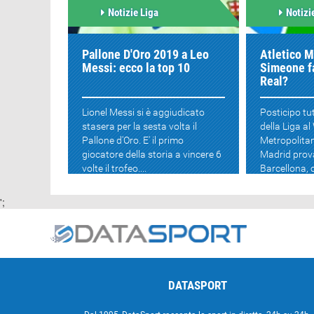
Notizie Liga
Notizi
Pallone D'Oro 2019 a Leo
Atletico M
Messi: ecco la top 10
Simeone fa
Real?
Lionel Messi si è aggiudicato
Posticipo tu
stasera per la sesta volta il
della Liga a
Pallone d'Oro. E' il primo
Metropolitan
giocatore della storia a vincere 6
Madrid prova
volte il trofeo....
Barcellona, c
';
DATASPORT