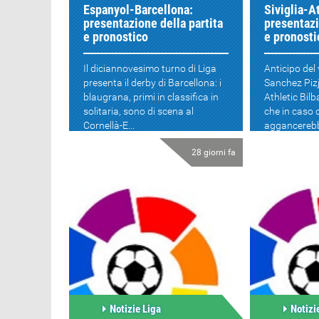
Espanyol-Barcellona:
Siviglia-A
presentazione della partita
presentazi
e pronostico
e pronosti
Il diciannovesimo turno di Liga
Anticipo del 
presenta il derby di Barcellona: i
Sanchez Pizj
blaugrana, primi in classifica in
Athletic Bilb
solitaria, sono di scena al
che in caso d
Cornellà-E...
aggancerebb
28 giorni fa
Notizie Liga
Notizi