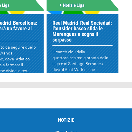
e Liga
Notizie Liga
adrid-Barcellona:
Real Madrid-Real Sociedad:
rà un favore al
l'outsider basco sfida le
Merengues e sogna il
sorpasso
tto da seguire quello
Il match clou della
l Wanda
quattordicesima giornata della
o, dove l'Atletico
Liga è al Santiago Bernabeu
 a fermare il
dove il Real Madrid, che
he divide la tes...
comanda la classifica a
braccetto c...
NOTIZIE