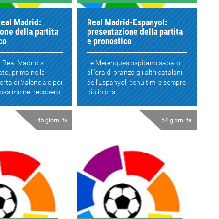
Real Madrid:
Real Madrid-Espanyol:
one della partita
presentazione della partita
co
e pronostico
il Real Madrid si
Le Merengues ospitano sabato
ato, prima nella
all'ora di pranzo gli altri catalani
sferta di Valencia e poi
dell'Espanyol, penultimi e sempre
rossimo nel recupero
più in crisi....
45 giorni fa
54 giorni fa