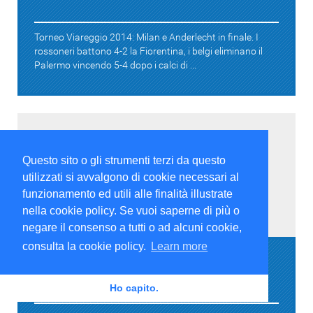
Torneo Viareggio 2014: Milan e Anderlecht in finale. I
rossoneri battono 4-2 la Fiorentina, i belgi eliminano il
Palermo vincendo 5-4 dopo i calci di ...
Questo sito o gli strumenti terzi da questo
utilizzati si avvalgono di cookie necessari al
funzionamento ed utili alle finalità illustrate
nella cookie policy. Se vuoi saperne di più o
Notizie Lega Pro
negare il consenso a tutti o ad alcuni cookie,
consulta la cookie policy.
Learn more
Lega Pro 1/B: Viareggio-Pontedera in diretta.
Live
Ho capito.