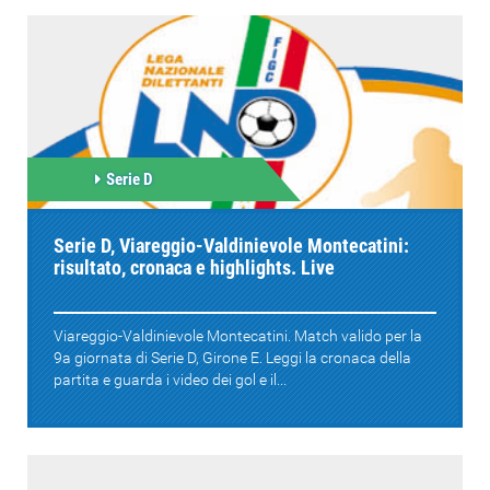
Serie D
Serie D, Viareggio-Valdinievole Montecatini:
risultato, cronaca e highlights. Live
Viareggio-Valdinievole Montecatini. Match valido per la
9a giornata di Serie D, Girone E. Leggi la cronaca della
partita e guarda i video dei gol e il...