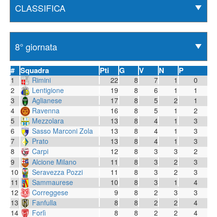
#
Squadra
Pti
G
V
N
P
1
Rimini
22
8
7
1
0
2
Lentigione
19
8
6
1
1
3
Aglianese
17
8
5
2
1
4
Ravenna
16
8
5
1
2
5
Mezzolara
13
8
4
1
3
6
Sasso Marconi Zola
13
8
4
1
3
7
Prato
13
8
4
1
3
8
Carpi
12
8
3
3
2
9
Alcione Milano
11
8
3
2
3
10
Seravezza Pozzi
11
8
3
2
3
11
Sammaurese
10
8
3
1
4
12
Correggese
9
8
2
3
3
13
Fanfulla
8
8
2
2
4
14
Forlì
8
8
2
2
4