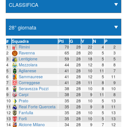
#
Squadra
Pti
G
V
N
P
1
Rimini
70
28
22
4
2
2
Ravenna
65
28
20
5
3
3
Lentigione
59
28
18
5
5
4
Mezzolara
44
28
12
8
8
5
Aglianese
41
28
10
11
7
6
Sammaurese
41
28
12
5
11
7
Correggese
41
28
11
8
9
8
Seravezza Pozzi
38
28
10
8
10
9
Carpi
38
28
9
11
8
10
Prato
35
28
10
5
13
11
Real Forte Querceta
35
28
9
8
11
12
Fanfulla
35
28
10
5
13
13
Forlì
35
28
10
5
13
14
Alcione Milano
34
28
9
7
12