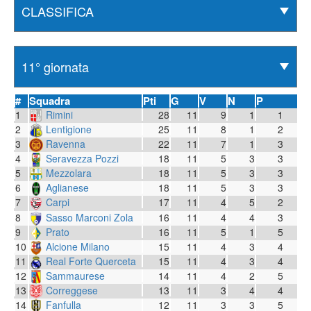
#
Squadra
Pti
G
V
N
P
1
Rimini
28
11
9
1
1
2
Lentigione
25
11
8
1
2
3
Ravenna
22
11
7
1
3
4
Seravezza Pozzi
18
11
5
3
3
5
Mezzolara
18
11
5
3
3
6
Aglianese
18
11
5
3
3
7
Carpi
17
11
4
5
2
8
Sasso Marconi Zola
16
11
4
4
3
9
Prato
16
11
5
1
5
10
Alcione Milano
15
11
4
3
4
11
Real Forte Querceta
15
11
4
3
4
12
Sammaurese
14
11
4
2
5
13
Correggese
13
11
3
4
4
14
Fanfulla
12
11
3
3
5