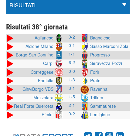
Risultati 38° giornata
0-2
Aglianese
Bagnolese
0-1
Alcione Milano
Sasso Marconi Zola
1-1
Borgo San Donnino
Progresso
6-2
Seravezza Pozzi
Carpi
0-0
Correggese
Forlì
1-3
Fanfulla
Prato
3-1
GhiviBorgo VDS
Ravenna
1-5
Mezzolara
Tritium
2-1
Real Forte Querceta
Sammaurese
0-2
Rimini
Lentigione