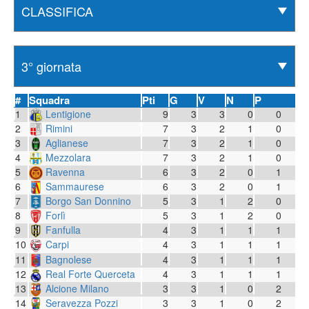
#
Squadra
Pti
G
V
N
P
1
Lentigione
9
3
3
0
0
2
Rimini
7
3
2
1
0
3
Aglianese
7
3
2
1
0
4
Mezzolara
7
3
2
1
0
5
Ravenna
6
3
2
0
1
6
Sammaurese
6
3
2
0
1
7
Borgo San Donnino
5
3
1
2
0
8
Forlì
5
3
1
2
0
9
Fanfulla
4
3
1
1
1
10
Carpi
4
3
1
1
1
11
Bagnolese
4
3
1
1
1
12
Real Forte Querceta
4
3
1
1
1
13
Alcione Milano
3
3
1
0
2
14
Seravezza Pozzi
3
3
1
0
2