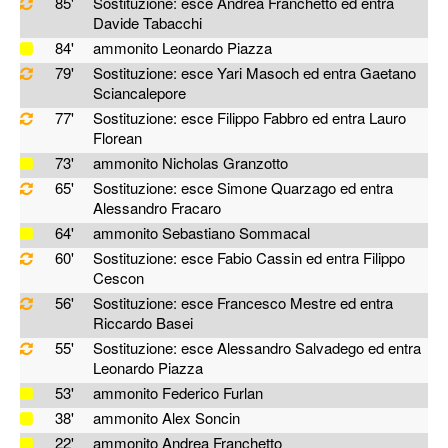
85'
Sostituzione: esce Andrea Franchetto ed entra
Davide Tabacchi
84'
ammonito Leonardo Piazza
79'
Sostituzione: esce Yari Masoch ed entra Gaetano
Sciancalepore
77'
Sostituzione: esce Filippo Fabbro ed entra Lauro
Florean
73'
ammonito Nicholas Granzotto
65'
Sostituzione: esce Simone Quarzago ed entra
Alessandro Fracaro
64'
ammonito Sebastiano Sommacal
60'
Sostituzione: esce Fabio Cassin ed entra Filippo
Cescon
56'
Sostituzione: esce Francesco Mestre ed entra
Riccardo Basei
55'
Sostituzione: esce Alessandro Salvadego ed entra
Leonardo Piazza
53'
ammonito Federico Furlan
38'
ammonito Alex Soncin
22'
ammonito Andrea Franchetto