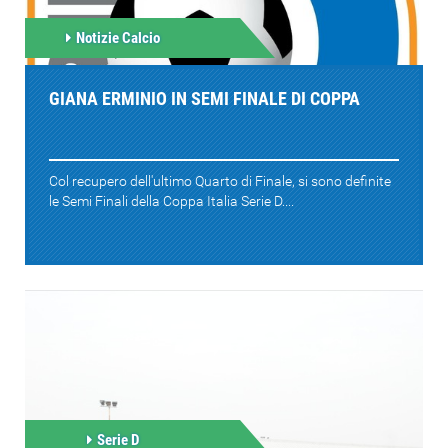
Notizie Calcio
GIANA ERMINIO IN SEMI FINALE DI COPPA
Col recupero dell'ultimo Quarto di Finale, si sono definite
le Semi Finali della Coppa Italia Serie D....
Serie D