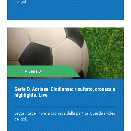
dei gol...
Serie D
Serie D, Adriese-Clodiense: risultato, cronaca e
highlights. Live
Leggi il tabellino e la cronaca della partita, guarda i video
dei gol...