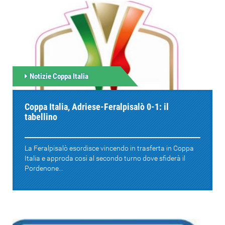
Notizie Coppa Italia
Coppa Italia, Adriese-Feralpisalò 0-1: il
tabellino
La Feralpisalò esordisce vincendo in trasferta in Coppa
Italia e approda così al secondo turno dove sfiderà il
Pordenone...