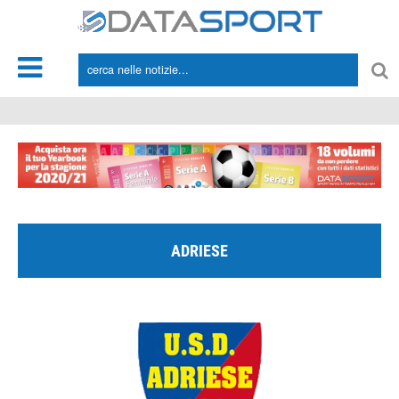
*/
ADRIESE