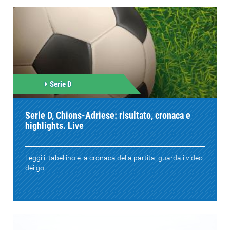
Serie D
Serie D, Chions-Adriese: risultato, cronaca e
highlights. Live
Leggi il tabellino e la cronaca della partita, guarda i video
dei gol...