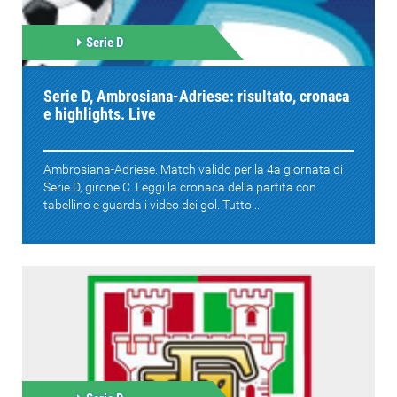
Serie D
Serie D, Ambrosiana-Adriese: risultato, cronaca
e highlights. Live
Ambrosiana-Adriese. Match valido per la 4a giornata di
Serie D, girone C. Leggi la cronaca della partita con
tabellino e guarda i video dei gol. Tutto...