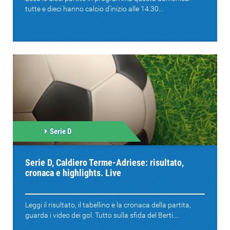
tutte e dieci hanno calcio d'inizio alle 14.30...
Serie D
Serie D, Caldiero Terme-Adriese: risultato,
cronaca e highlights. Live
Leggi il risultato, il tabellino e la cronaca della partita,
guarda i video dei gol. Tutto sulla sfida del Berti....