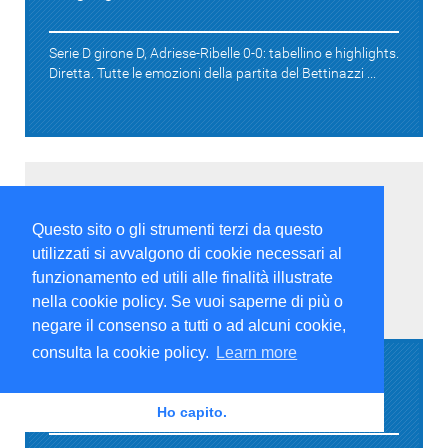
Serie D girone D, Adriese-Ribelle 0-0: tabellino e highlights.
Diretta. Tutte le emozioni della partita del Bettinazzi ...
Questo sito o gli strumenti terzi da questo
utilizzati si avvalgono di cookie necessari al
funzionamento ed utili alle finalità illustrate
nella cookie policy. Se vuoi saperne di più o
Serie D
negare il consenso a tutti o ad alcuni cookie,
consulta la cookie policy.
Learn more
Serie D girone D, Adriese-Castelvetro 3-4:
tabellino e highlights. Diretta
Ho capito.