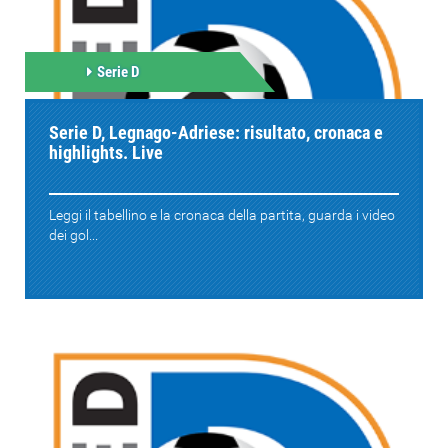
Serie D
Serie D, Legnago-Adriese: risultato, cronaca e
highlights. Live
Leggi il tabellino e la cronaca della partita, guarda i video
dei gol...