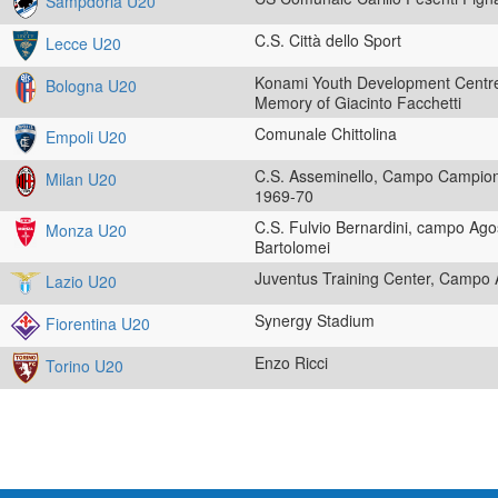
Sampdoria U20
C.S. Città dello Sport
Lecce U20
Konami Youth Development Centre
Bologna U20
Memory of Giacinto Facchetti
Comunale Chittolina
Empoli U20
C.S. Asseminello, Campo Campioni 
Milan U20
1969-70
C.S. Fulvio Bernardini, campo Ago
Monza U20
Bartolomei
Juventus Training Center, Campo 
Lazio U20
Synergy Stadium
Fiorentina U20
Enzo Ricci
Torino U20