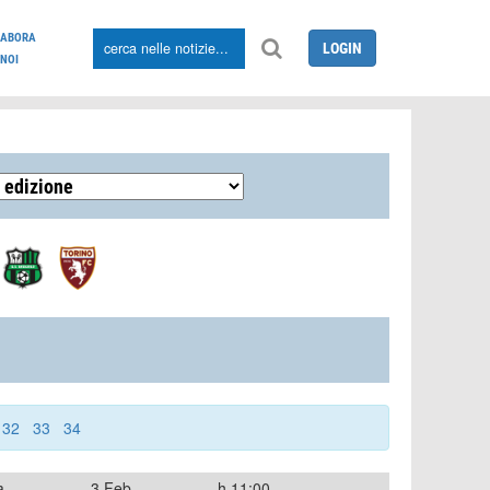
LABORA
LOGIN
NOI
32
33
34
a
3 Feb
h.11:00