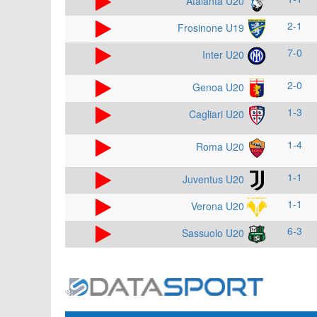
Atalanta U20
2-1
Frosinone U19
7-0
Inter U20
2-0
Genoa U20
1-3
Cagliari U20
1-4
Roma U20
1-1
Juventus U20
1-1
Verona U20
6-3
Sassuolo U20