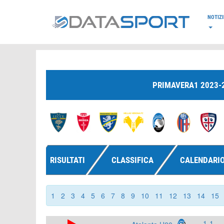
*/
NOTIZI
PRIMAVERA1 2023-
RISULTATI
CLASSIFICA
CALENDARI
1
2
3
4
5
6
7
8
9
10
11
12
13
14
15
1-1