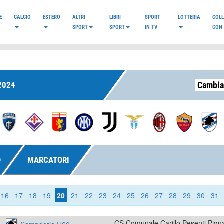
E
CALCIO
ESTERO
ALTRI
LIBRI
SPORT
LOTTERIA
COL
SPORT
SPORT
IN TV
CON 
2024
O
MARCATORI
16
17
18
19
20
21
22
23
24
25
26
27
28
29
30
31
CS Comunale Carillo Pesenti Pign