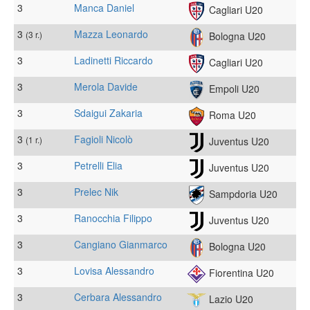
3
Manca Daniel
Cagliari U20
3
Mazza Leonardo
(3 r.)
Bologna U20
3
Ladinetti Riccardo
Cagliari U20
3
Merola Davide
Empoli U20
3
Sdaigui Zakaria
Roma U20
3
Fagioli Nicolò
(1 r.)
Juventus U20
3
Petrelli Elia
Juventus U20
3
Prelec Nik
Sampdoria U20
3
Ranocchia Filippo
Juventus U20
3
Cangiano Gianmarco
Bologna U20
3
Lovisa Alessandro
Fiorentina U20
3
Cerbara Alessandro
Lazio U20