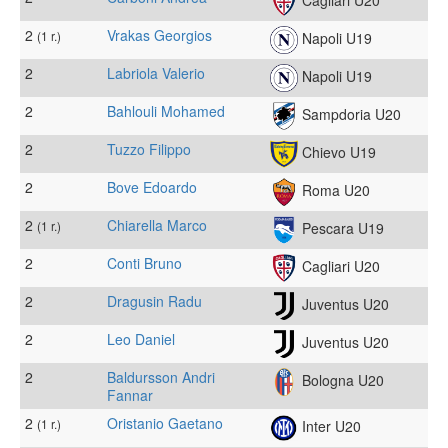
2
Vrakas Georgios
(1 r.)
Napoli U19
2
Labriola Valerio
Napoli U19
2
Bahlouli Mohamed
Sampdoria U20
2
Tuzzo Filippo
Chievo U19
2
Bove Edoardo
Roma U20
2
Chiarella Marco
(1 r.)
Pescara U19
2
Conti Bruno
Cagliari U20
2
Dragusin Radu
Juventus U20
2
Leo Daniel
Juventus U20
2
Baldursson Andri
Bologna U20
Fannar
2
Oristanio Gaetano
(1 r.)
Inter U20