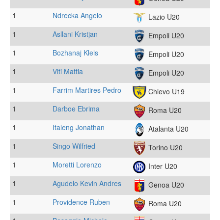
1
Ndrecka Angelo
Lazio U20
1
Asllani Kristjan
Empoli U20
1
Bozhanaj Kleis
Empoli U20
1
Viti Mattia
Empoli U20
1
Farrim Martires Pedro
Chievo U19
1
Darboe Ebrima
Roma U20
1
Italeng Jonathan
Atalanta U20
1
Singo Wilfried
Torino U20
1
Moretti Lorenzo
Inter U20
1
Agudelo Kevin Andres
Genoa U20
1
Providence Ruben
Roma U20