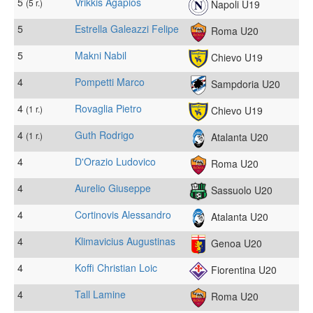
5
Vrikkis Agapios
(5 r.)
Napoli U19
5
Estrella Galeazzi Felipe
Roma U20
5
Makni Nabil
Chievo U19
4
Pompetti Marco
Sampdoria U20
4
Rovaglia Pietro
(1 r.)
Chievo U19
4
Guth Rodrigo
(1 r.)
Atalanta U20
4
D'Orazio Ludovico
Roma U20
4
Aurelio Giuseppe
Sassuolo U20
4
Cortinovis Alessandro
Atalanta U20
4
Klimavicius Augustinas
Genoa U20
4
Koffi Christian Loic
Fiorentina U20
4
Tall Lamine
Roma U20