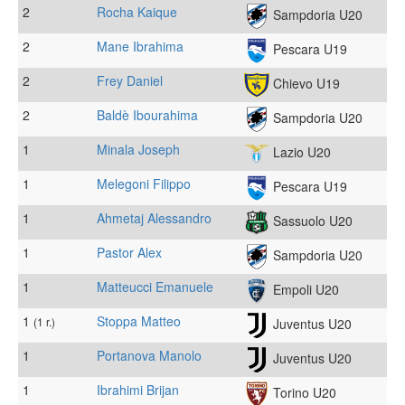
2
Rocha Kaique
Sampdoria U20
2
Mane Ibrahima
Pescara U19
2
Frey Daniel
Chievo U19
2
Baldè Ibourahima
Sampdoria U20
1
Minala Joseph
Lazio U20
1
Melegoni Filippo
Pescara U19
1
Ahmetaj Alessandro
Sassuolo U20
1
Pastor Alex
Sampdoria U20
1
Matteucci Emanuele
Empoli U20
1
Stoppa Matteo
(1 r.)
Juventus U20
1
Portanova Manolo
Juventus U20
1
Ibrahimi Brijan
Torino U20