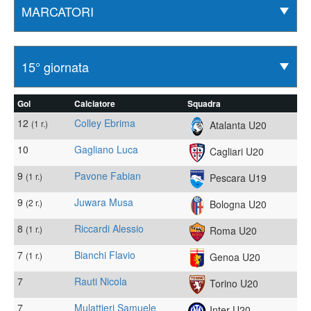
Gol
Calciatore
Squadra
12
Colley Ebrima
(1 r.)
Atalanta U20
10
Gagliano Luca
Cagliari U20
9
Pavone Fabian
(1 r.)
Pescara U19
9
Juwara Musa
(2 r.)
Bologna U20
8
Riccardi Alessio
(1 r.)
Roma U20
7
Bianchi Flavio
(1 r.)
Genoa U20
7
Rauti Nicola
Torino U20
7
Mulattieri Samuele
Inter U20