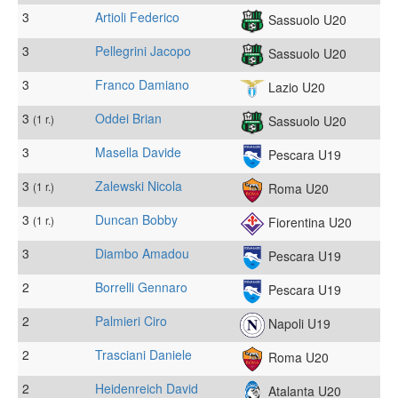
3
Artioli Federico
Sassuolo U20
3
Pellegrini Jacopo
Sassuolo U20
3
Franco Damiano
Lazio U20
3
Oddei Brian
(1 r.)
Sassuolo U20
3
Masella Davide
Pescara U19
3
Zalewski Nicola
(1 r.)
Roma U20
3
Duncan Bobby
(1 r.)
Fiorentina U20
3
Diambo Amadou
Pescara U19
2
Borrelli Gennaro
Pescara U19
2
Palmieri Ciro
Napoli U19
2
Trasciani Daniele
Roma U20
2
Heidenreich David
Atalanta U20