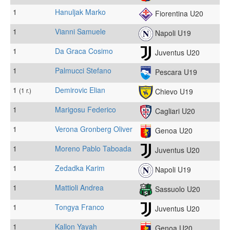
1
Hanuljak Marko
Fiorentina U20
1
Vianni Samuele
Napoli U19
1
Da Graca Cosimo
Juventus U20
1
Palmucci Stefano
Pescara U19
1
Demirovic Elian
(1 r.)
Chievo U19
1
Marigosu Federico
Cagliari U20
1
Verona Gronberg Oliver
Genoa U20
1
Moreno Pablo Taboada
Juventus U20
1
Zedadka Karim
Napoli U19
1
Mattioli Andrea
Sassuolo U20
1
Tongya Franco
Juventus U20
1
Kallon Yayah
Genoa U20