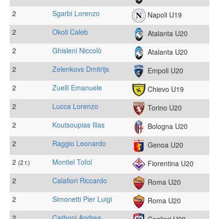
2
Sgarbi Lorenzo
Napoli U19
2
Okoli Caleb
Atalanta U20
2
Ghisleni Niccolò
Atalanta U20
2
Zelenkovs Dmitrijs
Empoli U20
2
Zuelli Emanuele
Chievo U19
2
Lucca Lorenzo
Torino U20
2
Koutsoupias Ilias
Bologna U20
2
Raggio Leonardo
Genoa U20
2
Montiel Tofol
(2 r.)
Fiorentina U20
2
Calafiori Riccardo
Roma U20
2
Simonetti Pier Luigi
Roma U20
2
Carboni Andrea
Cagliari U20