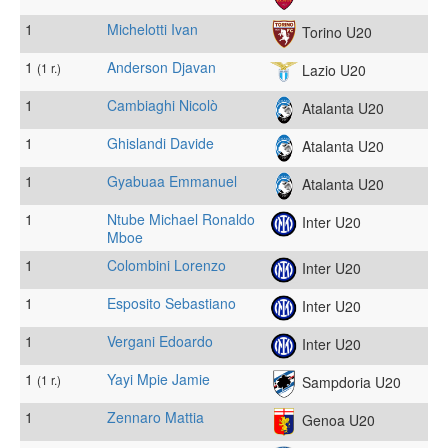
1
Michelotti Ivan
Torino U20
1
Anderson Djavan
(1 r.)
Lazio U20
1
Cambiaghi Nicolò
Atalanta U20
1
Ghislandi Davide
Atalanta U20
1
Gyabuaa Emmanuel
Atalanta U20
1
Ntube Michael Ronaldo
Inter U20
Mboe
1
Colombini Lorenzo
Inter U20
1
Esposito Sebastiano
Inter U20
1
Vergani Edoardo
Inter U20
1
Yayi Mpie Jamie
(1 r.)
Sampdoria U20
1
Zennaro Mattia
Genoa U20