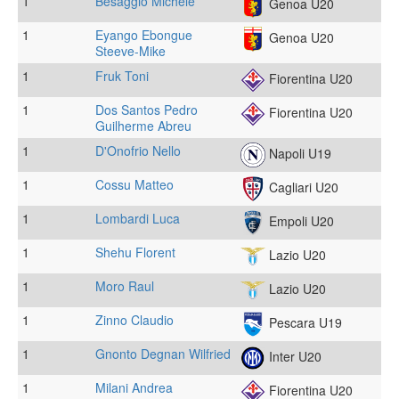
1
Besaggio Michele
Genoa U20
1
Eyango Ebongue
Genoa U20
Steeve-Mike
1
Fruk Toni
Fiorentina U20
1
Dos Santos Pedro
Fiorentina U20
Guilherme Abreu
1
D'Onofrio Nello
Napoli U19
1
Cossu Matteo
Cagliari U20
1
Lombardi Luca
Empoli U20
1
Shehu Florent
Lazio U20
1
Moro Raul
Lazio U20
1
Zinno Claudio
Pescara U19
1
Gnonto Degnan Wilfried
Inter U20
1
Milani Andrea
Fiorentina U20