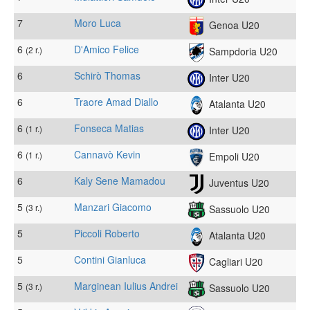
7
Moro Luca
Genoa U20
6
D'Amico Felice
(2 r.)
Sampdoria U20
6
Schirò Thomas
Inter U20
6
Traore Amad Diallo
Atalanta U20
6
Fonseca Matias
(1 r.)
Inter U20
6
Cannavò Kevin
(1 r.)
Empoli U20
6
Kaly Sene Mamadou
Juventus U20
5
Manzari Giacomo
(3 r.)
Sassuolo U20
5
Piccoli Roberto
Atalanta U20
5
Contini Gianluca
Cagliari U20
5
Marginean Iulius Andrei
(3 r.)
Sassuolo U20