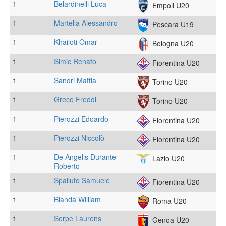
1
Belardinelli Luca
Empoli U20
1
Martella Alessandro
Pescara U19
1
Khailoti Omar
Bologna U20
1
Simic Renato
Fiorentina U20
1
Sandri Mattia
Torino U20
1
Greco Freddi
Torino U20
1
Pierozzi Edoardo
Fiorentina U20
1
Pierozzi Niccolò
Fiorentina U20
1
De Angelis Durante
Lazio U20
Roberto
1
Spalluto Samuele
Fiorentina U20
1
Bianda William
Roma U20
1
Serpe Laurens
Genoa U20