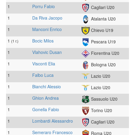
1
Porru Fabio
Cagliari U20
1
Da Riva Jacopo
Atalanta U20
1
Manconi Enrico
Chievo U19
1
Bocic Milos
(1 r.)
Pescara U19
1
Vlahovic Dusan
Fiorentina U20
1
Visconti Elia
Bologna U20
1
Falbo Luca
Lazio U20
1
Bianchi Alessio
Lazio U20
1
Ghion Andrea
Sassuolo U20
1
Gonella Fabio
Torino U20
1
Lombardi Alessandro
Cagliari U20
1
Semeraro Francesco
Roma U20