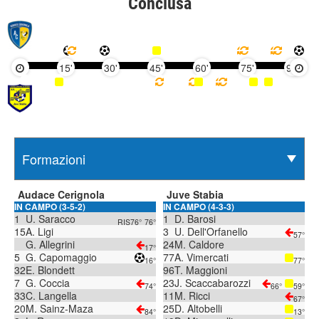
Conclusa
15'
30'
45'
60'
75'
90'
Audace Cerignola
Juve Stabia
IN CAMPO (3-5-2)
IN CAMPO (4-3-3)
1
U. Saracco
1
D. Barosi
RIS76°
76°
15
A. Ligi
3
U. Dell'Orfanello
57°
G. Allegrini
24
M. Caldore
17°
5
G. Capomaggio
77
A. Vimercati
16°
77°
32
E. Blondett
96
T. Maggioni
7
G. Coccia
23
J. Scaccabarozzi
74°
66°
59°
33
C. Langella
11
M. Ricci
67°
20
M. Sainz-Maza
25
D. Altobelli
84°
13°