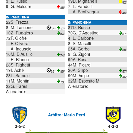
3
L. Russo
19
D. Mignanelli
82°
9
G. Malcore
7
L. Pandolfi
85°
A. Bentivegna
46°
IN PANCHINA
22
S. Trezza
IN PANCHINA
8
M. Tascone
87
D. Russo
28°
17°
10
Z. Ruggiero
70
G. D'Agostino
84°
67°
72
P. Giofré
4
L. Carbone
F. Olivera
8
S. Maselli
A. Inguscio
25
A. Gerbo
66°
10
M. D'Ausilio
9
G. Zigoni
74°
R. Bianco
99
A. Rosa
28
S. Righetti
44
M. Picardi
19
I. Achik
20
A. Silipo
92°
85°
57°
23
L. Samele
90
M. Volpe
46°
11
M. Montini
32
M. Esposito M.
73°
22
G. Fares
Allenatore:
Allenatore:
Arbitro: Mario Perri
3-5-2
4-3-3