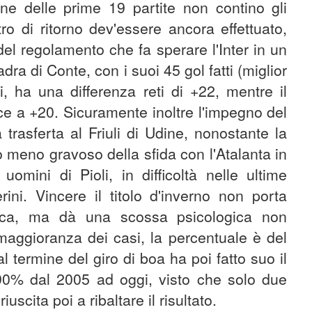
ine delle prime 19 partite non contino gli
tro di ritorno dev'essere ancora effettuato,
del regolamento che fa sperare l'Inter in un
dra di Conte, con i suoi 45 gol fatti (miglior
, ha una differenza reti di +22, mentre il
vece a +20. Sicuramente inoltre l'impegno del
trasferta al Friuli di Udine, nonostante la
o meno gravoso della sfida con l'Atalanta in
omini di Pioli, in difficoltà nelle ultime
rini. Vincere il titolo d'inverno non porta
eca, ma dà una scossa psicologica non
 maggioranza dei casi, la percentuale è del
l termine del giro di boa ha poi fatto suo il
 90% dal 2005 ad oggi, visto che solo due
uscita poi a ribaltare il risultato.