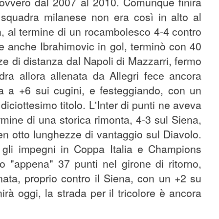
, ovvero dal 2007 al 2010. Comunque finirà
squadra milanese non era così in alto al
an, al termine di un rocambolesco 4-4 contro
de anche Ibrahimovic in gol, terminò con 40
zze di distanza dal Napoli di Mazzarri, fermo
dra allora allenata da Allegri fece ancora
ta a +6 sui cugini, e festeggiando, con un
diciottesimo titolo. L'Inter di punti ne aveva
mine di una storica rimonta, 4-3 sul Siena,
en otto lunghezze di vantaggio sul Diavolo.
 gli impegni in Coppa Italia e Champions
ro "appena" 37 punti nel girone di ritorno,
ornata, proprio contro il Siena, con un +2 su
à oggi, la strada per il tricolore è ancora