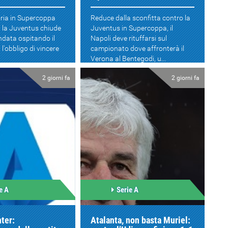
oria in Supercoppa
Reduce dalla sconfitta contro la
i, la Juventus chiude
Juventus in Supercoppa, il
andata ospitando il
Napoli deve rituffarsi sul
l'obbligo di vincere
campionato dove affronterà il
Verona al Bentegodi, u...
2 giorni fa
2 giorni fa
e A
Serie A
ter:
Atalanta, non basta Muriel: