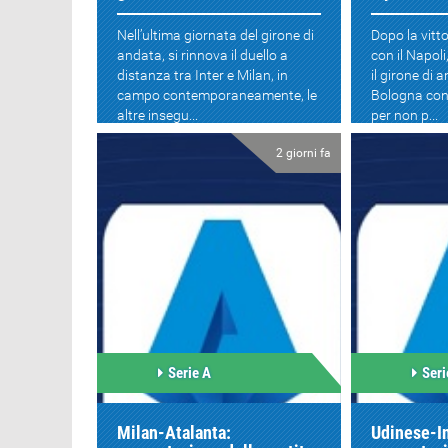
Nell’ultima giornata del girone di
Dopo la vitt
andata, si rinnova il duello a
con il Napol
distanza tra Inter e Milan, in
il girone di 
campo contemporaneamente, le
Bologna con 
altre insegu...
per non p...
2 giorni fa
Serie A
Seri
Milan-Atalanta:
Udinese-In