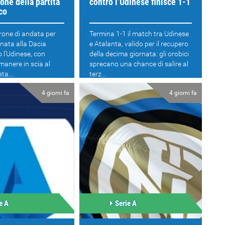
one della partita
contro l’Udinese finisce 1-1
co
irone di andata per
Termina 1-1 il match tra Udinese
gnata alla Dacia
e Atalanta, valido per il recupero
 l'Udinese, con
della decima giornata: gli orobici
rimanere in scia al
sprecano una chance di salire al
ta....
terz...
4 giorni fa
4 giorni fa
e A
Serie A