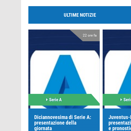
ULTIME NOTIZIE
22 ore fa
Serie A
Seri
Diciannovesima di Serie A:
Juventus-
presentazione della
presentazi
giornata
e pronosti