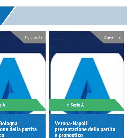
1 giorno fa
2 giorni fa
e A
Serie A
Bologna:
Verona-Napoli:
one della partita
presentazione della partita
co
e pronostico