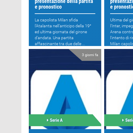
presentazione della partita
presentazi
e pronostico
e pronosti
La capolista Milan sfida
Ultima del g
l'Atalanta nell'anticipo della 19°
l'Inter, impe
ed ultima giornata del girone
Arena contro
d'andata. Una partita
l'intento di 
affascinante tra due delle ...
Milan capolis
3 giorni fa
Serie A
Seri