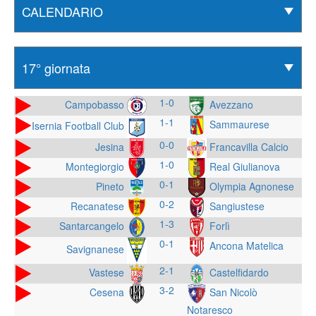
1-0
Campobasso
Avezzano
1-1
Sammaurese
Isernia Football Club
0-0
Jesina
Francavilla Calcio
1-0
Montegiorgio
Real Giulianova
0-1
Pineto
Olympia Agnonese
0-2
Recanatese
Sangiustese
1-3
Santarcangelo
Forlì
0-1
Ancona Matelica
Savignanese
2-1
Vastese
Castelfidardo
3-2
Cesena
San Nicolò
Notaresco