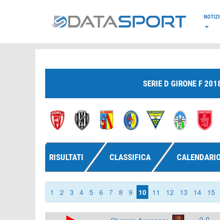
*/
NOTIZI
SERIE D GIRONE F 201
RISULTATI
CLASSIFICA
CALENDARI
1
2
3
4
5
6
7
8
9
10
11
12
13
14
15
0-0