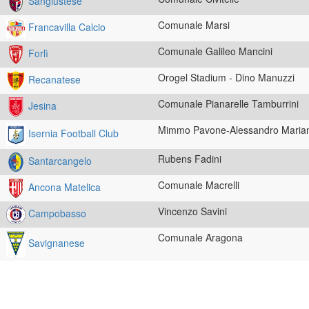
Sangiustese
Comunale Marsi
Francavilla Calcio
Comunale Galileo Mancini
Forlì
Orogel Stadium - Dino Manuzzi
Recanatese
Comunale Pianarelle Tamburrini
Jesina
Mimmo Pavone-Alessandro Marian
Isernia Football Club
Rubens Fadini
Santarcangelo
Comunale Macrelli
Ancona Matelica
Vincenzo Savini
Campobasso
Comunale Aragona
Savignanese