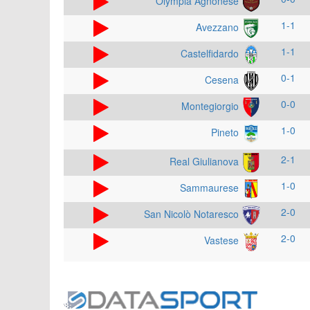
Olympia Agnonese
1-1
Avezzano
1-1
Castelfidardo
0-1
Cesena
0-0
Montegiorgio
1-0
Pineto
2-1
Real Giulianova
1-0
Sammaurese
2-0
San Nicolò Notaresco
2-0
Vastese