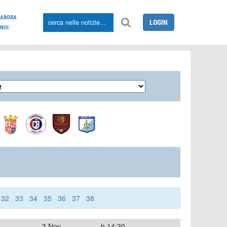
LABORA
LOGIN
NOI
32
33
34
35
36
37
38
3 Nov
h.14:30