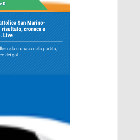
e D
attolica San Marino-
risultato, cronaca e
. Live
llino e la cronaca della partita,
o dei gol....