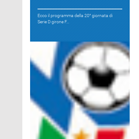
Ecco il programma della 20° giornata di
Serie D girone F...