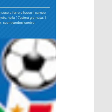
 messo a ferro e fuoco il campo
neto, nella 17esima giornata, il
., scontrandosi contro
.