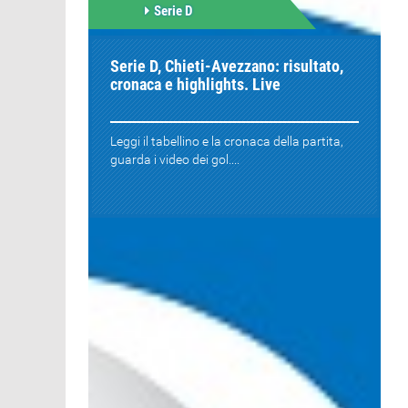
Serie D
Serie D, Chieti-Avezzano: risultato,
cronaca e highlights. Live
Leggi il tabellino e la cronaca della partita,
guarda i video dei gol....