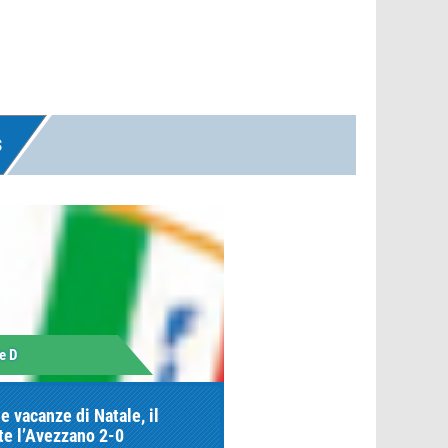
S
e D
e vacanze di Natale, il
te l’Avezzano 2-0