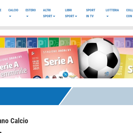
E
CALCIO
ESTERO
ALTRI
LIBRI
SPORT
LOTTERIA
COL
SPORT
SPORT
IN TV
CON 
no Calcio