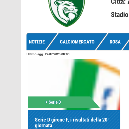
Città:
Stadi
NOTIZIE
CALCIOMERCATO
ROSA
Ultimo agg. 27/07/2025 00:00
Serie D
Serie D girone F, i risultati della 20°
giornata