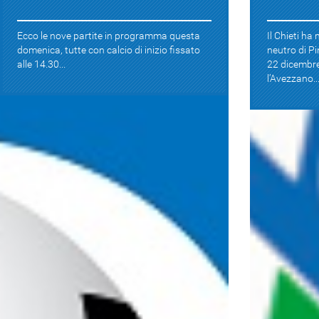
Ecco le nove partite in programma questa
Il Chieti ha
domenica, tutte con calcio di inizio fissato
neutro di Pi
alle 14.30...
22 dicembre
l’Avezzano..