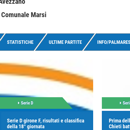
 Avezzano
o Comunale Marsi
STATISTICHE
ULTIME PARTITE
INFO/PALMARE
Serie D
Seri
Serie D girone F, risultati e classifica
Prima dell
della 18° giornata
Chieti bat