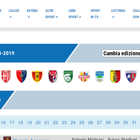
E
CALCIO
ESTERO
ALTRI
LIBRI
SPORT
LOTTERIA
COL
SPORT
SPORT
IN TV
CON 
8-2019
O
16
17
18
19
20
21
22
23
24
25
26
27
28
29
30
31
Antonio Molinari - Avicor Stadium