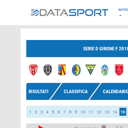
*/
NOTIZI
SERIE D GIRONE F 201
RISULTATI
CLASSIFICA
CALENDARI
1
2
3
4
5
6
7
8
9
10
11
12
13
14
15
2-2