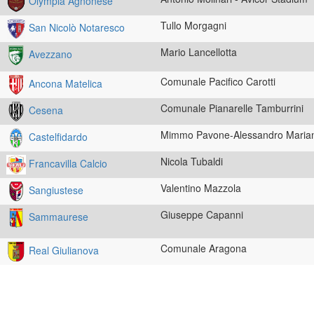
Olympia Agnonese
Tullo Morgagni
San Nicolò Notaresco
Mario Lancellotta
Avezzano
Comunale Pacifico Carotti
Ancona Matelica
Comunale Pianarelle Tamburrini
Cesena
Mimmo Pavone-Alessandro Marian
Castelfidardo
Nicola Tubaldi
Francavilla Calcio
Valentino Mazzola
Sangiustese
Giuseppe Capanni
Sammaurese
Comunale Aragona
Real Giulianova