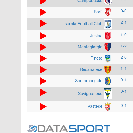
Campobasso
0-0
Forlì
2-1
Isernia Football Club
1-0
Jesina
1-2
Montegiorgio
2-0
Pineto
1-1
Recanatese
0-1
Santarcangelo
0-1
Savignanese
0-1
Vastese