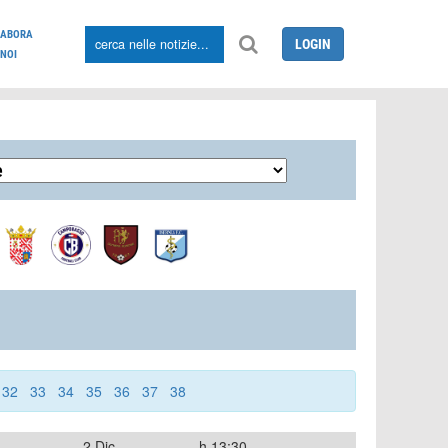
LABORA
LOGIN
NOI
32
33
34
35
36
37
38
2 Dic
h.13:30