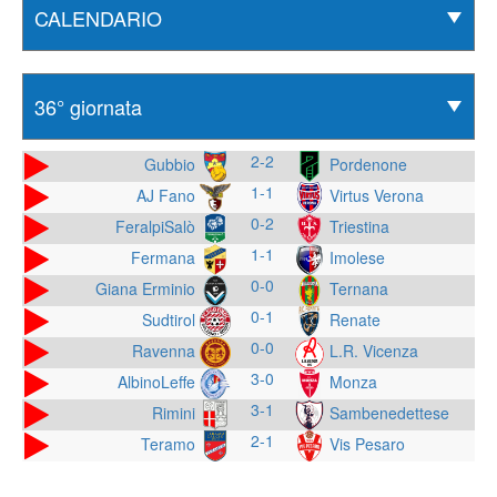
2-2
Gubbio
Pordenone
1-1
AJ Fano
Virtus Verona
0-2
FeralpiSalò
Triestina
1-1
Fermana
Imolese
0-0
Giana Erminio
Ternana
0-1
Sudtirol
Renate
0-0
Ravenna
L.R. Vicenza
3-0
AlbinoLeffe
Monza
3-1
Rimini
Sambenedettese
2-1
Teramo
Vis Pesaro