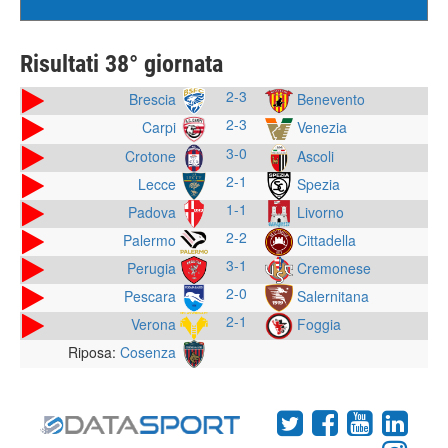
Risultati 38° giornata
2-3
Brescia
Benevento
2-3
Venezia
Carpi
3-0
Crotone
Ascoli
2-1
Lecce
Spezia
1-1
Padova
Livorno
2-2
Palermo
Cittadella
3-1
Perugia
Cremonese
2-0
Pescara
Salernitana
2-1
Verona
Foggia
Riposa:
Cosenza