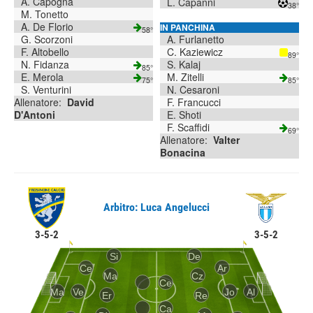
A. Capogna
L. Capanni
38°
M. Tonetto
A. De Florio
IN PANCHINA
58°
G. Scorzoni
A. Furlanetto
F. Altobello
C. Kaziewicz
89°
N. Fidanza
S. Kalaj
85°
E. Merola
M. Zitelli
75°
85°
S. Venturini
N. Cesaroni
Allenatore:
David
F. Francucci
D'Antoni
E. Shoti
F. Scaffidi
69°
Allenatore:
Valter
Bonacina
Arbitro: Luca Angelucci
3-5-2
3-5-2
Si
De
Ce
Ar
Ma
Cz
Ce
Ma
Ve
Jo
Al
Er
Re
Ca