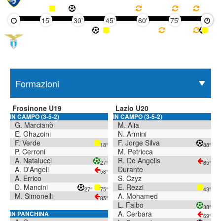
15'
30'
45'
60'
75'
90'
Frosinone U19
Lazio U20
IN CAMPO (3-5-2)
IN CAMPO (3-5-2)
G. Marcianò
M. Alia
E. Ghazoini
N. Armini
F. Verde
F. Jorge Silva
18°
88°
P. Cerroni
M. Petricca
A. Natalucci
R. De Angelis
27°
85°
A. D'Angeli
Durante
58°
A. Errico
S. Czyz
D. Mancini
E. Rezzi
27°
75°
43°
M. Simonelli
A. Mohamed
85°
L. Falbo
38°
A. Cerbara
IN PANCHINA
69°