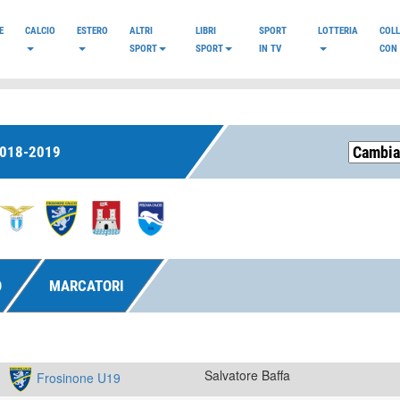
E
CALCIO
ESTERO
ALTRI
LIBRI
SPORT
LOTTERIA
COL
SPORT
SPORT
IN TV
CON 
2018-2019
O
MARCATORI
Salvatore Baffa
Frosinone U19