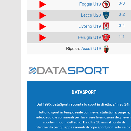
0-3
Foggia U19
3-2
Lecce U20
0-4
Livorno U19
1-1
Perugia U19
Riposa:
Ascoli U19
DATASPORT
Dal 1995, DataSport racconta lo sport in diretta, 24h su 24h
Tutto lo sport in tempo reale con news, statistiche, pagelle,
video, audio e commenti per far vivere le emozioni degli even
sportivi in ogni dettaglio. Da oltre 20 anni il punto di
riferimento per gli appassionati di ogni sport, non solo calcio