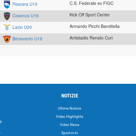
C.S. Federale ex FIGC
Pescara U19
Kick Off Sport Center
Cosenza U19
Armando Picchi Banditella
Lazio U20
Antistadio Renato Curi
Benevento U19
NOTIZIE
.
Ultime Notizie
Video Highlights
ti
Video News
.
Sport-in-tv