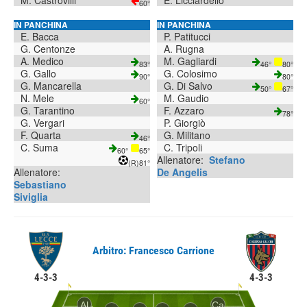
M. Castrovilli
E. Licciardello
60°
IN PANCHINA
IN PANCHINA
E. Bacca
P. Patitucci
G. Centonze
A. Rugna
A. Medico
M. Gagliardi
83°
46°
80°
G. Gallo
G. Colosimo
90°
80°
G. Mancarella
G. Di Salvo
50°
67°
N. Mele
M. Gaudio
60°
G. Tarantino
F. Azzaro
78°
G. Vergari
P. Giorgiò
F. Quarta
G. Militano
46°
C. Suma
C. Tripoli
60°
65°
Allenatore:
Stefano
(R)
81°
Allenatore:
De Angelis
Sebastiano
Siviglia
Arbitro: Francesco Carrione
4-3-3
4-3-3
Al
Ca