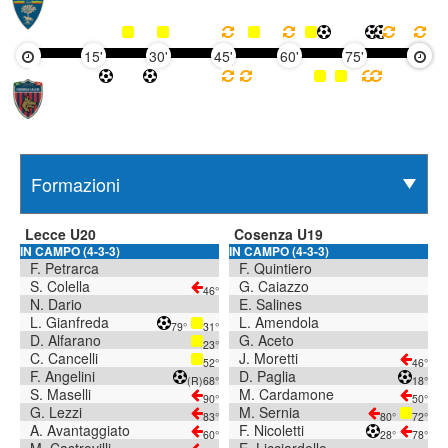
15'
30'
45'
60'
75'
90'
Lecce U20
Cosenza U19
IN CAMPO (4-3-3)
IN CAMPO (4-3-3)
F. Petrarca
F. Quintiero
S. Colella
G. Caiazzo
46°
N. Dario
E. Salines
L. Gianfreda
L. Amendola
79°
31°
D. Alfarano
G. Aceto
23°
C. Cancelli
J. Moretti
52°
46°
F. Angelini
D. Paglia
(R)
68°
18°
S. Maselli
M. Cardamone
90°
50°
G. Lezzi
M. Sernia
83°
80°
72°
A. Avantaggiato
F. Nicoletti
60°
28°
78°