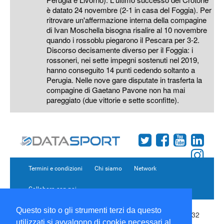
è datato 24 novembre (2-1 in casa del Foggia). Per
ritrovare un'affermazione interna della compagine
di Ivan Moschella bisogna risalire al 10 novembre
quando i rossoblu piegarono il Pescara per 3-2.
Discorso decisamente diverso per il Foggia: i
rossoneri, nei sette impegni sostenuti nel 2019,
hanno conseguito 14 punti cedendo soltanto a
Perugia. Nelle nove gare disputate in trasferta la
compagine di Gaetano Pavone non ha mai
pareggiato (due vittorie e sette sconfitte).
Termini e condizioni
Chi siamo
Network
Collabora con noi
Questo sito o gli strumenti terzi da questo
Copyright 1995-2026 ©
Wise Srl
Via Palmanova 8 20132
utilizzati si avvalgono di cookie necessari al