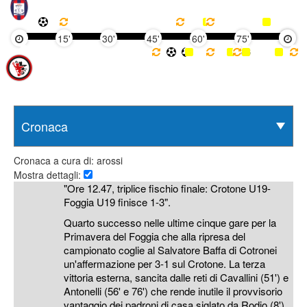
15'
30'
45'
60'
75'
90'
Cronaca a cura di: arossi
Mostra dettagli:
"Ore 12.47, triplice fischio finale: Crotone U19-
Foggia U19 finisce 1-3".
Quarto successo nelle ultime cinque gare per la
Primavera del Foggia che alla ripresa del
campionato coglie al Salvatore Baffa di Cotronei
un'affermazione per 3-1 sul Crotone. La terza
vittoria esterna, sancita dalle reti di Cavallini (51') e
Antonelli (56' e 76') che rende inutile il provvisorio
vantaggio dei padroni di casa siglato da Rodio (8'),