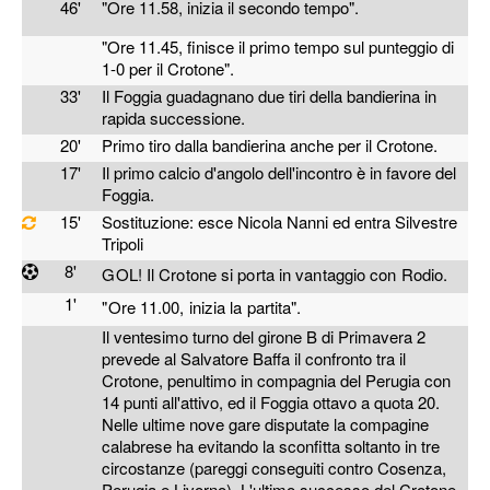
46'
"Ore 11.58, inizia il secondo tempo".
"Ore 11.45, finisce il primo tempo sul punteggio di
1-0 per il Crotone".
33'
Il Foggia guadagnano due tiri della bandierina in
rapida successione.
20'
Primo tiro dalla bandierina anche per il Crotone.
17'
Il primo calcio d'angolo dell'incontro è in favore del
Foggia.
15'
Sostituzione: esce Nicola Nanni ed entra Silvestre
Tripoli
8'
GOL! Il Crotone si porta in vantaggio con
Rodio.
1'
"Ore 11.00, inizia la partita".
Il ventesimo turno del girone B di Primavera 2
prevede al Salvatore Baffa il confronto tra il
Crotone, penultimo in compagnia del Perugia con
14 punti all'attivo, ed il Foggia ottavo a quota 20.
Nelle ultime nove gare disputate la compagine
calabrese ha evitando la sconfitta soltanto in tre
circostanze (pareggi conseguiti contro Cosenza,
Perugia e Livorno). L'ultimo successo del Crotone