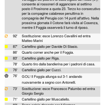
consente ai rossoneri di agganciare al settimo
posto il Frosinone a quota 23. Terzo ko consecutivo
per la compagine calabrese penultima in
compagnia del Perugia con 14 punti all'attivo. Nella
prossima giornata il Cotone farà visita al Cosenza,
mentre il Foggia osserverà il turno di riposo.
92'
Sostituzione: esce Lorenzo Cavallini ed entra
Matteo Marini
87'
Cartellino giallo per Davide Di Stasio.
86'
Quarto corner anche per il Foggia.
83'
Cartellino giallo per Riga.
78'
Quarto tiro dalla bandierina per i padroni di casa.
76'
Cartellino giallo per Cucci.
76'
GOL! Il Foggia allunga sul 3-1 andando
nuovamente a segno con
Antonelli.
73'
Sostituzione: esce Francesco Palumbo ed entra
Giorgio Sergio
71'
Cartellino giallo per Muscatiello.
69'
Terzo calcio d'angolo per il Crotone.