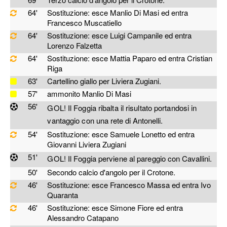
64'
Sostituzione: esce Manlio Di Masi ed entra
Francesco Muscatiello
64'
Sostituzione: esce Luigi Campanile ed entra
Lorenzo Falzetta
64'
Sostituzione: esce Mattia Paparo ed entra Cristian
Riga
63'
Cartellino giallo per Liviera Zugiani.
57'
ammonito Manlio Di Masi
56'
GOL! Il Foggia ribalta il risultato portandosi in
vantaggio con
una rete di Antonelli.
54'
Sostituzione: esce Samuele Lonetto ed entra
Giovanni Liviera Zugiani
51'
GOL! Il Foggia perviene al pareggio con
Cavallini.
50'
Secondo calcio d'angolo per il Crotone.
46'
Sostituzione: esce Francesco Massa ed entra Ivo
Quaranta
46'
Sostituzione: esce Simone Fiore ed entra
Alessandro Catapano