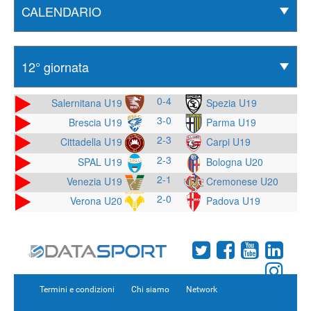
0-4
Salernitana U19
Spezia U19
3-0
Brescia U19
Parma U19
2-3
Cittadella U19
Carpi U19
2-3
SPAL U19
Bologna U20
2-1
Venezia U19
Cremonese U20
2-0
Verona U20
Padova U19
Termini e condizioni
Chi siamo
Network