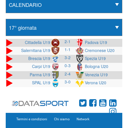
2-1
Cittadella U19
Padova U19
1-1
Salernitana U19
Cremonese U20
3-2
Brescia U19
Spezia U19
0-3
Bologna U20
Carpi U19
2-4
Parma U19
Venezia U19
3-0
SPAL U19
Verona U20
Termini e condizioni
Chi siamo
Network