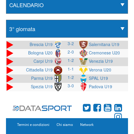
3-2
Brescia U19
Salernitana U19
2-0
Bologna U20
Cremonese U20
1-2
Venezia U19
Carpi U19
1-1
Cittadella U19
Verona U20
1-2
Parma U19
SPAL U19
3-0
Spezia U19
Padova U19
Termini e condizioni
Chi siamo
Network