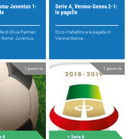
Roma-Juventus 1-
Serie A, Verona-Genoa 2-1:
le
le pagelle
le di Olivia Palmieri
Ecco il tabellino e le pagelle di
ta Roma- Juventus,
Verona-Genoa...
1 giorno fa
1 giorno fa
e A
Serie A