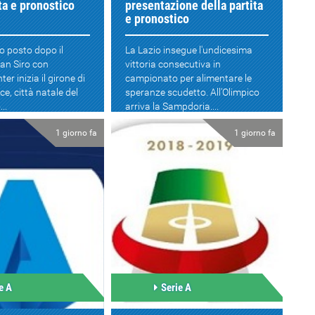
ita e pronostico
presentazione della partita
e pronostico
mo posto dopo il
La Lazio insegue l'undicesima
an Siro con
vittoria consecutiva in
nter inizia il girone di
campionato per alimentare le
ce, città natale del
speranze scudetto. All'Olimpico
..
arriva la Sampdoria....
1 giorno fa
1 giorno fa
e A
Serie A