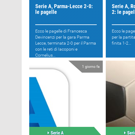
Serie A, Parma-Lecce 2-0:
Serie A, 
le pagelle
2: le pagel
Ecco le pagelle di Francesca
Ecco le pagel
Devincenzi per la gara Parma
per la parti
Lecce, terminata 2-0 per il Parma
finita 1-2...
con le reti di Iacoponi e
Cornelius...
1 giorno fa
Serie A
Seri