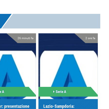
26 minuti fa
2 ore fa
e A
Serie A
r: presentazione
Lazio-Sampdoria: