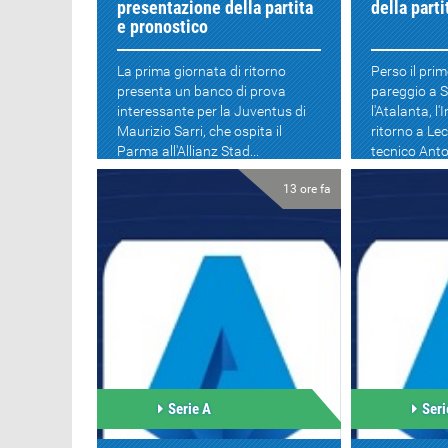
presentazione della partita
della part
e pronostico
La prima giornata di ritorno
Perso il pri
presenta un banco di prova
pareggio a S
interessante per la Juventus di
l'Atalanta, l'I
Maurizio Sarri, che ospita il
ritorno a Lec
Parma all'Allianz Stad...
tecnico Anto.
13 ore fa
Serie A
Seri