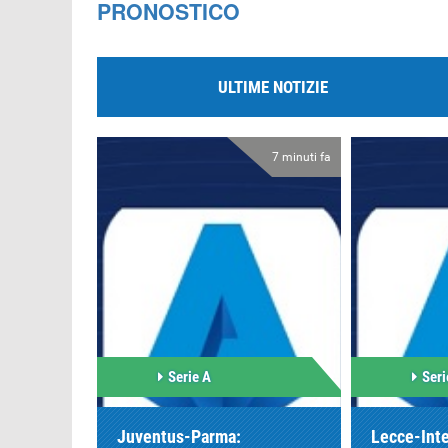
PRONOSTICO
ULTIME NOTIZIE
7 minuti fa
Serie A
Seri
Juventus-Parma:
Lecce-Inte