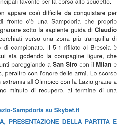
ncipali favorite per la corsa allo scudetto.
on appare così difficile da conquistare per
i fronte c'è una Sampdoria che proprio
ngranare sotto la sapiente guida di
Claudio
erchiati verso una zona più tranquilla di
 di campionato. Il 5-1 rifilato al Brescia è
cui sta godendo la compagine ligure, che
 punti pareggiando a
San Siro
con il
Milan
e
 peraltro con l'onore delle armi. Lo scorso
extremis all'Olimpico con la Lazio grazie a
mo minuto di recupero, al termine di una
Lazio-Sampdoria su Skybet.it
A, PRESENTAZIONE DELLA PARTITA E