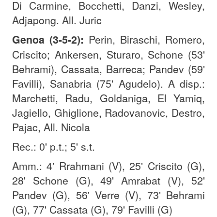
Di Carmine, Bocchetti, Danzi, Wesley,
Adjapong. All. Juric
Genoa (3-5-2):
Perin, Biraschi, Romero,
Criscito; Ankersen, Sturaro, Schone (53'
Behrami), Cassata, Barreca; Pandev (59'
Favilli), Sanabria (75' Agudelo). A disp.:
Marchetti, Radu, Goldaniga, El Yamiq,
Jagiello, Ghiglione, Radovanovic, Destro,
Pajac, All. Nicola
Rec.: 0' p.t.; 5' s.t.
Amm.: 4' Rrahmani (V), 25' Criscito (G),
28' Schone (G), 49' Amrabat (V), 52'
Pandev (G), 56' Verre (V), 73' Behrami
(G), 77' Cassata (G), 79' Favilli (G)