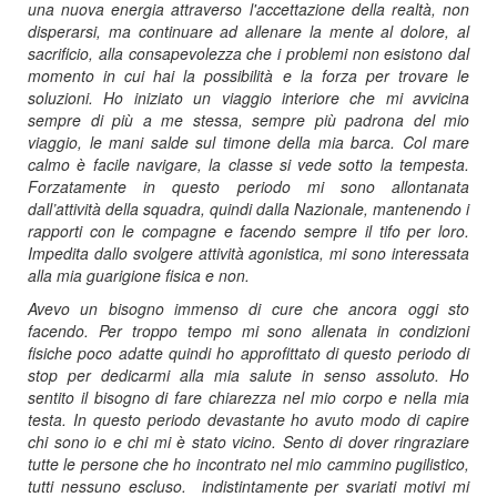
una nuova energia attraverso l'accettazione della realtà, non
disperarsi, ma continuare ad allenare la mente al dolore, al
sacrificio, alla consapevolezza che i problemi non esistono dal
momento in cui hai la possibilità e la forza per trovare le
soluzioni. Ho iniziato un viaggio interiore che mi avvicina
sempre di più a me stessa, sempre più padrona del mio
viaggio, le mani salde sul timone della mia barca. Col mare
calmo è facile navigare, la classe si vede sotto la tempesta.
Forzatamente in questo periodo mi sono allontanata
dall’attività della squadra, quindi dalla Nazionale, mantenendo i
rapporti con le compagne e facendo sempre il tifo per loro.
Impedita dallo svolgere attività agonistica, mi sono interessata
alla mia guarigione fisica e non.
Avevo un bisogno immenso di cure che ancora oggi sto
facendo. Per troppo tempo mi sono allenata in condizioni
fisiche poco adatte quindi ho approfittato di questo periodo di
stop per dedicarmi alla mia salute in senso assoluto. Ho
sentito il bisogno di fare chiarezza nel mio corpo e nella mia
testa. In questo periodo devastante ho avuto modo di capire
chi sono io e chi mi è stato vicino. Sento di dover ringraziare
tutte le persone che ho incontrato nel mio cammino pugilistico,
tutti nessuno escluso. indistintamente per svariati motivi mi