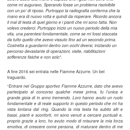
come mi auguravo, Sperando fosse un problema risolvibile
con un po' di riposo. Purtroppo la radiografia
conferma che la
mano era di nuovo rotta e quindi da rioperare. Ricordo ancora
il mal di testa di quel giorno e i pianti che mi sono fatta. Non
volevo crederci. Purtroppo inizio un nuovo periodo della mia
vita, una parentesi fondamentale, come se mi fossi staccata
da tutto quello che avevo vissuto fino ad un secondo prima.
Costretta a guardarmi dentro con occhi diversi, iniziando un
percorso devastante di operazioni, visite, riabilitazioni
sofferenze fisiche e non solo".
A fine 2016 sei entrata nelle Fiamme Azzurre. Un bel
traguardo
“
Entrare nel Gruppo sportivo Fiamme Azzurre, dato che avevo
partecipato al concorso qualche mese prima, fu l’unica e
grande gioia di in anno tremendo. Loro hanno avuto un ruolo
fondamentale e di reale supporto in questo periodo che mi ha
vista lontana dal ring. Quando la mia testa ha subito alti e
bassi, pianti e sconforti, mi sono venuti a cercare puntuali e,
proprio grazie a loro, ho avuto modo di misurare la mia forza
emotiva, di crescere come persona, di maturare dentro di me