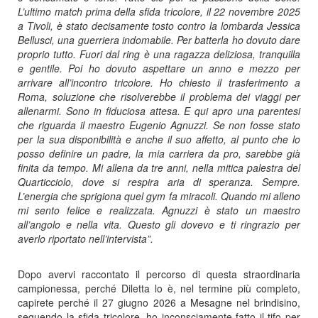
L’ultimo match prima della sfida tricolore, il 22 novembre 2025
a Tivoli, è stato decisamente tosto contro la lombarda Jessica
Bellusci, una guerriera indomabile. Per batterla ho dovuto dare
proprio tutto. Fuori dal ring è una ragazza deliziosa, tranquilla
e gentile. Poi ho dovuto aspettare un anno e mezzo per
arrivare all’incontro tricolore. Ho chiesto il trasferimento a
Roma, soluzione che risolverebbe il problema dei viaggi per
allenarmi. Sono in fiduciosa attesa. E qui apro una parentesi
che riguarda il maestro Eugenio Agnuzzi. Se non fosse stato
per la sua disponibilità e anche il suo affetto, al punto che lo
posso definire un padre, la mia carriera da pro, sarebbe già
finita da tempo. Mi allena da tre anni, nella mitica palestra del
Quarticciolo, dove si respira aria di speranza. Sempre.
L’energia che sprigiona quel gym fa miracoli. Quando mi alleno
mi sento felice e realizzata. Agnuzzi è stato un maestro
all’angolo e nella vita. Questo gli dovevo e ti ringrazio per
averlo riportato nell’intervista”.
Dopo avervi raccontato il percorso di questa straordinaria
campionessa, perché Diletta lo è, nel termine più completo,
capirete perché il 27 giugno 2026 a Mesagne nel brindisino,
seguendo la sfida tricolore, ho inconsciamente fatto il tifo per