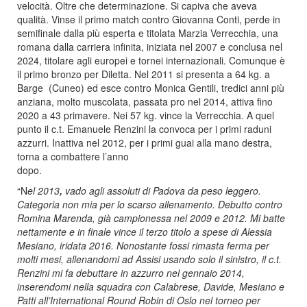
velocità. Oltre che determinazione. Si capiva che aveva
qualità. Vinse il primo match contro Giovanna Conti, perde in
semifinale dalla più esperta e titolata Marzia Verrecchia, una
romana dalla carriera infinita, iniziata nel 2007 e conclusa nel
2024, titolare agli europei e tornei internazionali. Comunque è
il primo bronzo per Diletta. Nel 2011 si presenta a 64 kg. a
Barge (Cuneo) ed esce contro Monica Gentili, tredici anni più
anziana, molto muscolata, passata pro nel 2014, attiva fino
2020 a 43 primavere. Nei 57 kg. vince la Verrecchia. A quel
punto il c.t. Emanuele Renzini la convoca per i primi raduni
azzurri. Inattiva nel 2012, per i primi guai alla mano destra,
torna a combattere l’anno
do
“N
el 2013
,
vado agli assoluti di Padova da peso leggero.
Categoria non mia per lo scarso allenamento. Debutto contro
Romina Marenda, già campionessa nel 2009 e 2012. Mi batte
nettamente e in finale vince il terzo titolo a spese di Alessia
Mesiano, iridata 2016. Nonostante fossi rimasta ferma per
molti mesi, allenandomi ad Assisi usando solo il sinistro, il c.t.
Renzini mi fa debuttare in azzurro nel gennaio 2014,
inserendomi nella squadra con Calabrese, Davide, Mesiano e
Patti all’International Round Robin di Oslo nel torneo per