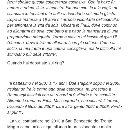
farmi sbollire questa esuberanza esplosiva. Con la boxe fu
amore a prima vista. Il maestro Simone capì la mia voglia di
scaricare le tensioni e fu abile a ricondurle nel modo giusto.
Dopo la maturità a 18 anni mi arruolo volontaria nell’Esercito,
per affrontare la vita da sola. Ubicata in Friuli, dove continuo
ad allenarmi da sola, combatto ma pago la mancanza di una
preparazione adeguata. Torno a casa e mi iscrivo al gym Di
Giacomo, dove inizio ad allenarmi con più criterio. Come al
solito, la mia fretta è una cattiva consigliera, ma le difficoltà mi
stimolano più delle vittorie”.
Quando hai debuttato sul ring?
“Il battesimo nel 2007 a 17 anni. Due stagioni dopo nel 2009,
risultando fra le prime otto della categoria, mi presento a
Roma agli assoluti con un record di 9 vittorie e tre sconfitte.
Affronto la romana Paola Massagrande, che vincerà il torneo,
bissando il titolo del 2006, oltre all’argento 2007 e 2008. Perdo
ai punti”.
La vidi combattere nel 2010 a San Benedetto del Tronto.
Magra come un’acciuga, allungo impressionante e molta