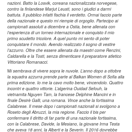
nazioni. Batto la Losvik, coreana nazionalizzata norvegese,
contro la finlandese Marjut Leusti, sono i giudici a darmi
battuta. Il pubblico infatti fischia il verdetto. Ormai faccio parte
della nazionale e questo mi riempie di orgoglio. Partecipo ai
campionati assoluti a dicembre a Ostia, bene allenata con
l’esperienza di un torneo internazionale e conquisto il mio
primo scudetto tricolore. A quel punto mi sento di poter
conquistare il mondo. Avendo realizzato il sogno di vestire
l’azzurro. Oltre che essere allenata da maestri come Renzini,
Caldarella e la Tosti, senza dimenticare
il preparatore atletico
Vittoriano Romanacci.
M
i sembrava di vivere sopra le nuvole. L’anno dopo a ottobre
la squadra azzurra prende parte al Balkan Women di Sofia alla
prima edizione. Io me la cavo molto bene, vincendolo. Quattro
incontri e quattro vittorie. L’algerina Ouidad Sefouh, la
vietnamita Nguyen Tam, la francese Delphine Mancini e in
finale Desirè Galli, una romana. Vince anche la fortissima
Calabrese. Il mese dopo i campionati nazionali si svolgono a
Roseto degli Abruzzi, la mia regione. Faccio il bis per
confermare il diritto di far parte di una nazionale fortissima,
con la Calabrese, Davide, la Mesiano, la giovane Irma Testa
che aveva 18 anni, la Alberti e la Severin. Il 2016 dovrebbe