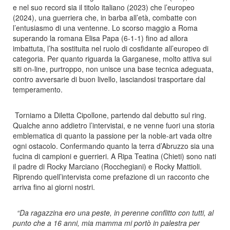
e nel suo record sia il titolo italiano (2023) che l’europeo
(2024), una guerriera che, in barba all’età, combatte con
l’entusiasmo di una ventenne. Lo scorso maggio a Roma
superando la romana Elisa Papa (6-1-1) fino ad allora
imbattuta, l’ha sostituita nel ruolo di cosfidante all’europeo di
categoria. Per quanto riguarda la Garganese, molto attiva sui
siti on-line, purtroppo, non unisce una base tecnica adeguata,
contro avversarie di buon livello, lasciandosi trasportare dal
temperamento.
Torniamo a Diletta Cipollone, partendo dal debutto sul ring.
Qualche anno addietro l’intervistai, e ne venne fuori una storia
emblematica di quanto la passione per la noble-art vada oltre
ogni ostacolo. Confermando quanto la terra d’Abruzzo sia una
fucina di campioni e guerrieri. A Ripa Teatina (Chieti) sono nati
il padre di Rocky Marciano (Rocchegiani) e Rocky Mattioli.
Riprendo quell’intervista come prefazione di un racconto che
arriva fino ai giorni nostri.
“Da ragazzina ero una peste, in perenne conflitto con tutti, al
punto che a 16 anni, mia mamma mi portò in palestra per