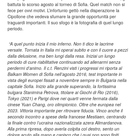
battuta lo scorso agosto al torneo di Sofia. Quel match non si
fece per ovvi motivi. L’infortunio gettò nella disperazione la
Cipollone che vedeva sfumare la grande opportunità per
traguardi importanti. Il suo sfogo è la fotografia di quel lungo
periodo.
“A quel punto
inizia il mio inferno. Non ti dico le lacrime
versate. Tornata in Italia mi operai subito e con il cuore a pezzi
dalla delusione, ma ben lungi dalla resa. Iniziai un lungo
periodo di cure riabilitative continuando ad allenarmi senza
perdermi d'animo. Il c.t. Renzini visti i progressi mi riporta al
Balkam Women di Sofia nell’agosto 2016, test importante in
vista degli europei fissati a novembre sempre in Bulgaria nella
capitale Sofia.
Inizio alla grande superando, la fortissima
bulgara Stanimina Petrova, titolare ai Giochi di Rio (2016),
Tokyo (2021) e Parigi dove nei quarti venne fermata dalla
cinese Yuan Chang, oro olimpionico. Oltre che europea nel
2023. Vittoria importante per ritrovare fiducia. Vinco anche il
secondo incontro a spese della francese Mestiaen, centrando
la finale contro l’ucraina nazionalizzata azera Alimardanova.
Alla prima ripresa, dopo averla colpita col destro, sento un
dolore acuto alla mano e capisco che i guai non sono finiti