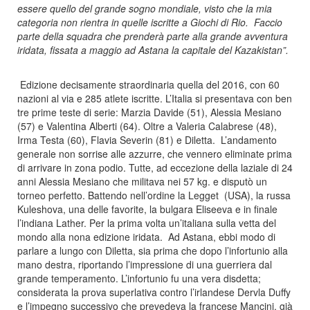
essere quello del grande sogno mondiale, visto che la mia
categoria non rientra in quelle iscritte a Giochi di Rio. Faccio
parte della squadra che prenderà parte alla grande avventura
iridata, fissata a maggio ad Astana la capitale del Kazakistan”.
Edizione decisamente straordinaria quella del 2016, con 60
nazioni al via e 285 atlete iscritte. L’Italia si presentava con ben
tre prime teste di serie: Marzia Davide (51), Alessia Mesiano
(57) e Valentina Alberti (64). Oltre a Valeria Calabrese (48),
Irma Testa (60), Flavia Severin (81) e Diletta. L’andamento
generale non sorrise alle azzurre, che vennero eliminate prima
di arrivare in zona podio. Tutte, ad eccezione della laziale di 24
anni Alessia Mesiano che militava nei 57 kg. e disputò un
torneo perfetto. Battendo nell’ordine la Legget (USA), la russa
Kuleshova, una delle favorite, la bulgara Eliseeva e in finale
l’indiana Lather. Per la prima volta un’italiana sulla vetta del
mondo alla nona edizione iridata. Ad Astana, ebbi modo di
parlare a lungo con Diletta, sia prima che dopo l’infortunio alla
mano destra, riportando l’impressione di una guerriera dal
grande temperamento. L’infortunio fu una vera disdetta;
considerata la prova superlativa contro l’irlandese Dervla Duffy
e l’impegno successivo che prevedeva la francese Mancini, già