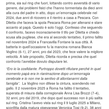
prima, sia sul ring che fuori, lottando contro avversità di vario
genere, dai problemi fisici che l’hanno tormentata da dieci anni
alla cura del padre in atto, dopo un’emorragia celebrale nel
2024, due anni di ricovero e il rientro a casa a Pescara. Con
Diletta che faceva la spola Pescara-Roma per allenarsi e stare
accanto al papà. Questo è solo l’oggi. Confesso che seguendo
il confronto, facevo inconsciamente il tifo per Diletta e chiedo
scusa alla pugliese, che era al secondo tentativo, il primo fallito
nel novembre 2024 a Francavilla Fontane la sua città. A
batterla in quell’occasione fu la mancina romana Bianca
Voglino (6-1), 27 anni, pro dal 2023, che fece valere la migliore
velocità. A tale proposito, Diletta ricorda e precisa che quel
confronto l’avrebbe dovuto disputare lei.
“Ero io la cosfidante. Purtroppo dovetti rifiutare perché in quel
momento papà era in rianimazione dopo un’emorragia
cerebrale e io non me la sentivo di allontanarmi dalla
famiglia”.
La Voglino non difese la cintura, scendendo nei
gallo. Il 2 novembre 2025 a Roma ha fallito il tentativo,
superata di misura dalla corregionale Anna Lisa Brozzi (7-4),
32 anni, pro dal 2019, che dopo quel successo non è più salita
sul ring. Cristina l’avevo vista sul ring il 9 luglio 2025 a Milano,
sconfitta dalla matura vigevanese Veronica Tosi (9-2), 38 anni