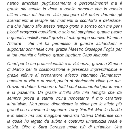
hanno arricchita pugilisticamente e personalmente! ma il
grazie più sentito lo devo a quelle persone che in questo
ultimo anno mi hanno vista piangere dai dolori durante gli
allenamenti le terapie nei momenti di sconforto e delusione,
ma che hanno allo stesso tempo gioito e sorriso con me per i
piccoli progressi quotidiani, e solo noi sappiamo quante paure
e quanti sacrifici! quindi grazie al mio gruppo sportivo Fiamme
Azzurre che mi ha permesso di guarire aiutandomi e
supportandomi nelle cure, grazie Maestro Giuseppe Foglia per
la tua umanità e l’affetto, grazie ispettore Capo Augusto
Onori per la tua professionalità e la vicinanza, grazie a Simone
di Marco per la collaborazione e presenza imprescindibile e
grazie infinite al preparatore atletico Vittoriano Romanacci,
maestro di vita e di sport, punto di riferimento vitale per me.
Grazie al dottor Tamburo e tutti i suoi collaboratori per le cure
e la pazienza. Un grazie infinito alla mia famiglia che da
sempre prova a starmi vicina nonostante il mio carattere
intrattabile. Non posso dimenticare la stima per le atlete più
grandi che avevamo in squadra: Terry Gordini, Marzia Davide
e in ultimo ma con maggiore rilevanza Valeria Calabrese con
la quale ho legato da subito e costruito un'amicizia reale e
solida. Oltre e
Sara Corazza molto più di un’amica. Una