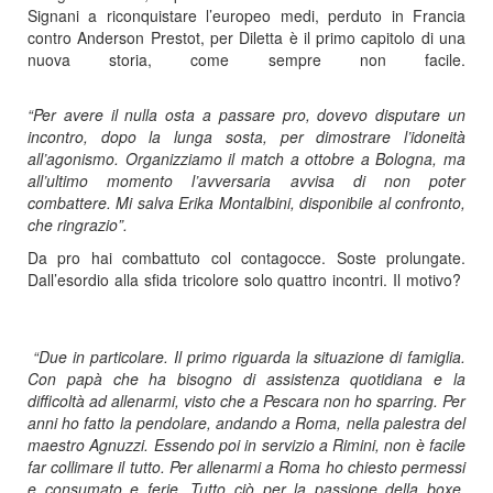
Signani a riconquistare l’europeo medi, perduto in Francia
contro Anderson Prestot, per Diletta è il primo capitolo di una
nuova storia, come sempre non facile.
“Per avere il nulla osta a passare pro, dovevo disputare un
incontro, dopo la lunga sosta, per dimostrare l’idoneità
all’agonismo. Organizziamo il match a ottobre a Bologna, ma
all’ultimo momento l’avversaria avvisa di non poter
combattere. Mi salva Erika Montalbini, disponibile al confronto,
che ringrazio”.
Da pro hai combattuto col contagocce. Soste prolungate.
Dall’esordio alla sfida tricolore solo quattro incontri. Il motivo?
“Due in particolare. Il primo riguarda la situazione di famiglia.
Con papà che ha bisogno di assistenza quotidiana e la
difficoltà ad allenarmi, visto che a Pescara non ho sparring. Per
anni ho fatto la pendolare, andando a Roma, nella palestra del
maestro Agnuzzi. Essendo poi in servizio a Rimini, non è facile
far collimare il tutto. Per allenarmi a Roma ho chiesto permessi
e consumato e ferie. Tutto ciò per la passione della boxe.