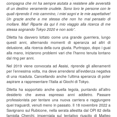
compagna che mi ha sempre aiutata a resistere alle avversità
di un destino veramente crudele.
Sono loro le persone con le
quali riprendo il mio cammino, i miei sogni e le mie aspettative!
Un grazie anche a me stessa che non ho mai pensato di
mollare. Mai! Riparte da qui il mio viaggio alla ricerca di me
stessa sognando Tokyo 2020 e non solo
”.
Diletta ha davvero lottato come una grande guerriera, lungo
questi anni, alternando momenti di speranza ad altri di
delusione, alla ricerca della cura giusta. Purtroppo, dopo i guai
alla mano, iniziarono problemi vari che l’hanno tenuta lontano
dal ring per anni.
Nel 2019 viene convocata ad Assisi, riprende gli allenamenti
per l’ennesima volta, ma deve arrendersi all’evidenza negativa
di una ricaduta. Cancellando anche l’ultima speranza di poter
aspirare a rappresentare l’Italia ai Giochi di Tokyo.
Diletta ha sopportato anche quella tegola, puntando all’altro
desiderio che aveva espresso anni addietro. Passare
professionista per tentare una nuova carriera e raggiungere
quei traguardi, venuti meno in passato. Il 18 novembre 2022 a
Savignano sul Rubicone, nella serata allestita dal OPI 82 della
famiglia Cherchi, imperniata sul tentativo riuscito di Matteo