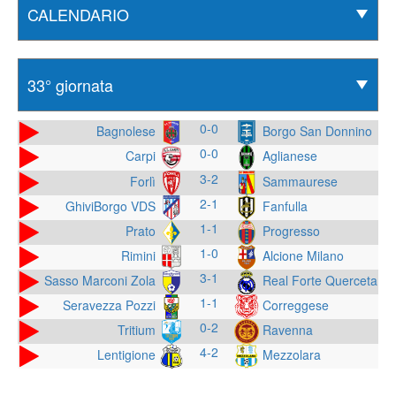
0-0
Bagnolese
Borgo San Donnino
0-0
Aglianese
Carpi
3-2
Forlì
Sammaurese
2-1
GhiviBorgo VDS
Fanfulla
1-1
Prato
Progresso
1-0
Rimini
Alcione Milano
3-1
Sasso Marconi Zola
Real Forte Querceta
1-1
Seravezza Pozzi
Correggese
0-2
Tritium
Ravenna
4-2
Lentigione
Mezzolara