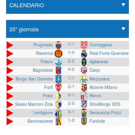
1-1
Progresso
Correggese
1-0
Ravenna
Real Forte Querceta
2-2
Tritium
Aglianese
0-2
Bagnolese
Carpi
1-1
Borgo San Donnino
Mezzolara
2-1
Forlì
Alcione Milano
0-1
Prato
Rimini
2-0
Sasso Marconi Zola
GhiviBorgo VDS
3-1
Lentigione
Seravezza Pozzi
1-2
Sammaurese
Fanfulla