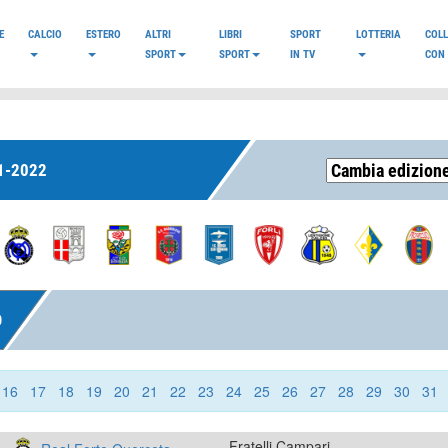
E
CALCIO
ESTERO
ALTRI
LIBRI
SPORT
LOTTERIA
COL
SPORT
SPORT
IN TV
CON 
1-2022
O
16
17
18
19
20
21
22
23
24
25
26
27
28
29
30
31
Fratelli Campari