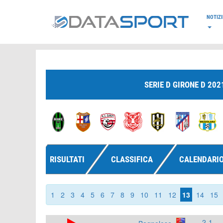
*/
NOTIZI
SERIE D GIRONE D 202
RISULTATI
CLASSIFICA
CALENDARI
1
2
3
4
5
6
7
8
9
10
11
12
13
14
15
2-1