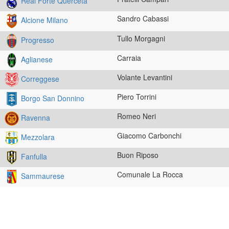
Real Forte Querceta
Sandro Cabassi
Alcione Milano
Tullo Morgagni
Progresso
Carraia
Aglianese
Volante Levantini
Correggese
Piero Torrini
Borgo San Donnino
Romeo Neri
Ravenna
Giacomo Carbonchi
Mezzolara
Buon Riposo
Fanfulla
Comunale La Rocca
Sammaurese