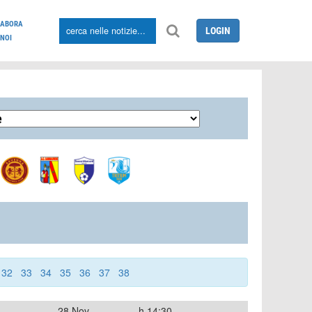
LABORA
LOGIN
NOI
32
33
34
35
36
37
38
28 Nov
h.14:30