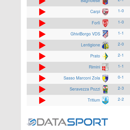
Bagnolese
1-0
Carpi
1-0
Forlì
1-1
GhiviBorgo VDS
2-0
Lentigione
2-1
Prato
1-1
Rimini
0-1
Sasso Marconi Zola
2-3
Seravezza Pozzi
2-2
Tritium