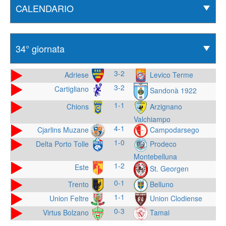
3-2
Adriese
Levico Terme
3-2
Cartigliano
Sandonà 1922
1-1
Chions
Arzignano
Valchiampo
4-1
Cjarlins Muzane
Campodarsego
1-0
Delta Porto Tolle
Prodeco
Montebelluna
1-2
Este
St. Georgen
0-1
Trento
Belluno
1-1
Union Feltre
Union Clodiense
0-3
Virtus Bolzano
Tamai