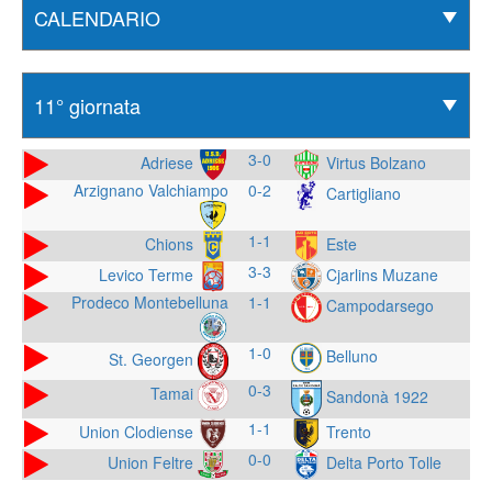
3-0
Adriese
Virtus Bolzano
Arzignano Valchiampo
0-2
Cartigliano
1-1
Chions
Este
3-3
Levico Terme
Cjarlins Muzane
Prodeco Montebelluna
1-1
Campodarsego
1-0
Belluno
St. Georgen
0-3
Tamai
Sandonà 1922
1-1
Union Clodiense
Trento
0-0
Union Feltre
Delta Porto Tolle