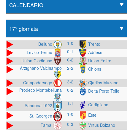
1-0
Belluno
Trento
0-1
Levico Terme
Adriese
0-2
Union Clodiense
Union Feltre
Arzignano Valchiampo
2-2
Chions
3-2
Campodarsego
Cjarlins Muzane
Prodeco Montebelluna
0-2
Delta Porto Tolle
1-1
Cartigliano
Sandonà 1922
1-0
Este
St. Georgen
0-3
Tamai
Virtus Bolzano