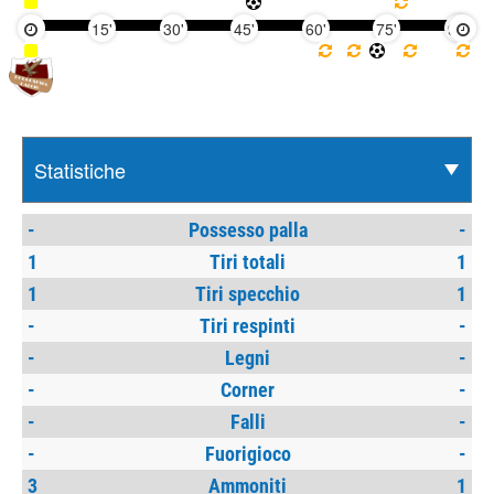
15'
30'
45'
60'
75'
90'
-
Possesso palla
-
1
Tiri totali
1
1
Tiri specchio
1
-
Tiri respinti
-
-
Legni
-
-
Corner
-
-
Falli
-
-
Fuorigioco
-
3
Ammoniti
1