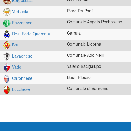
Borgosesia
Piero De Paoli
Verbania
Comunale Angelo Pochissimo
Fezzanese
Carraia
Real Forte Querceta
Comunale Ligorna
Bra
Comunale Ado Nelli
Lavagnese
Valerio Bacigalupo
Vado
Buon Riposo
Caronnese
Comunale di Sanremo
Lucchese