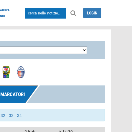
LABORA
LOGIN
NOI
MARCATORI
32
33
34
2 Feb
h.14:30