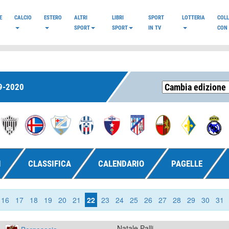
E
CALCIO
ESTERO
ALTRI
LIBRI
SPORT
LOTTERIA
COL
SPORT
SPORT
IN TV
CON 
9-2020
I
CLASSIFICA
CALENDARIO
PAGELLE
16
17
18
19
20
21
22
23
24
25
26
27
28
29
30
31
Natale Palli