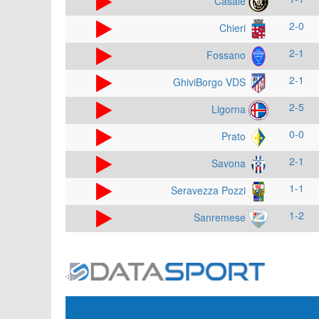
Casale
2-0
Chieri
2-1
Fossano
2-1
GhiviBorgo VDS
2-5
Ligorna
0-0
Prato
2-1
Savona
1-1
Seravezza Pozzi
1-2
Sanremese