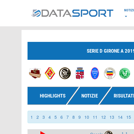
*/
NOTIZI
SERIE D GIRONE A 201
HIGHLIGHTS
NOTIZIE
RISULTAT
1
2
3
4
5
6
7
8
9
10
11
12
13
14
15
1-1