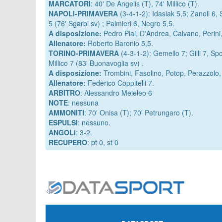
MARCATORI
: 40' De Angelis (T), 74' Millico (T).
NAPOLI-PRIMAVERA
(3-4-1-2): Idasiak 5,5; Zanoli 6,
5 (76' Sgarbi sv) ; Palmieri 6, Negro 5,5.
A disposizione:
Pedro Piai, D'Andrea, Calvano, Perini,
Allenatore:
Roberto Baronio 5,5.
TORINO-PRIMAVERA
(4-3-1-2): Gemello 7; Gilli 7, Spo
Millico 7 (83' Buonavoglia sv) .
A disposizione:
Trombini, Fasolino, Potop, Perazzolo
Allenatore:
Federico Coppitelli 7.
ARBITRO
: Alessandro Meleleo 6
NOTE
: nessuna
AMMONITI
: 70' Onisa (T); 70' Petrungaro (T).
ESPULSI
: nessuno.
ANGOLI
: 3-2.
RECUPERO
: pt 0, st 0