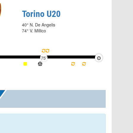
Torino U20
40° N. De Angelis
74° V. Millico
75'
90'