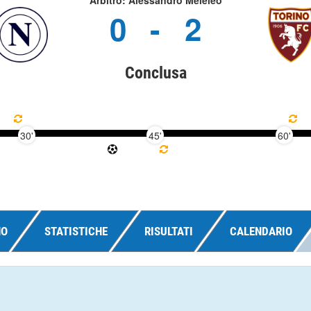
Arbitro: Alessandro Meleleo
0
-
2
Conclusa
30'
45'
60'
NO
STATISTICHE
RISULTATI
CALENDARIO