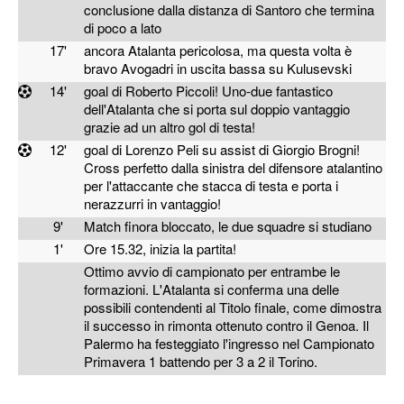
conclusione dalla distanza di Santoro che termina
di poco a lato
17'
ancora Atalanta pericolosa, ma questa volta è
bravo Avogadri in uscita bassa su Kulusevski
14'
goal di Roberto Piccoli! Uno-due fantastico
dell'Atalanta che si porta sul doppio vantaggio
grazie ad un altro gol di testa!
12'
goal di Lorenzo Peli su assist di Giorgio Brogni!
Cross perfetto dalla sinistra del difensore atalantino
per l'attaccante che stacca di testa e porta i
nerazzurri in vantaggio!
9'
Match finora bloccato, le due squadre si studiano
1'
Ore 15.32, inizia la partita!
Ottimo avvio di campionato per entrambe le
formazioni. L'Atalanta si conferma una delle
possibili contendenti al Titolo finale, come dimostra
il successo in rimonta ottenuto contro il Genoa. Il
Palermo ha festeggiato l'ingresso nel Campionato
Primavera 1 battendo per 3 a 2 il Torino.