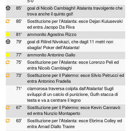
5-0
85'
goal di Nicolò Cambiaghi! Atalanta travolgente che
trova anche il quinto gol!
85'
Sostituzione per l'Atalanta: esce Dejan Kulusevski
ed entra Jacopo Da Riva
81'
ammonito Agostino Rizzo
79'
goal di Rilind Nivokazi, che dagli 11 metri non
sbaglia! Poker dell'Atalanta!
77'
ammonito Antonino Gallo
75'
Sostituzione per l'Atalanta: esce Lorenzo Peli ed
entra Nicolò Cambiaghi
73'
Sostituzione per il Palermo: esce Silvio Petrucci ed
entra Antonino Fradella
71'
clamorosa traversa colpita dall'Atalanta! Sugli
sviluppi di un calcio di punizione, Guth stacca di
testa e va a centrare il legno
67'
Sostituzione per il Palermo: esce Kevin Cannavò
ed entra Nunzio Montaperto
63'
Sostituzione per l'Atalanta: esce Ebrima Colley ed
entra Amad Diallo Traore