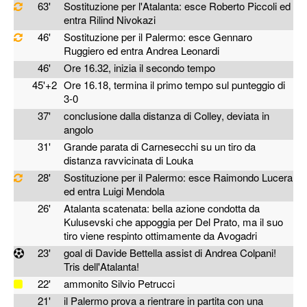
63'
Sostituzione per l'Atalanta: esce Roberto Piccoli ed
entra Rilind Nivokazi
46'
Sostituzione per il Palermo: esce Gennaro
Ruggiero ed entra Andrea Leonardi
46'
Ore 16.32, inizia il secondo tempo
45'+2
Ore 16.18, termina il primo tempo sul punteggio di
3-0
37'
conclusione dalla distanza di Colley, deviata in
angolo
31'
Grande parata di Carnesecchi su un tiro da
distanza ravvicinata di Louka
28'
Sostituzione per il Palermo: esce Raimondo Lucera
ed entra Luigi Mendola
26'
Atalanta scatenata: bella azione condotta da
Kulusevski che appoggia per Del Prato, ma il suo
tiro viene respinto ottimamente da Avogadri
23'
goal di Davide Bettella assist di Andrea Colpani!
Tris dell'Atalanta!
22'
ammonito Silvio Petrucci
21'
il Palermo prova a rientrare in partita con una