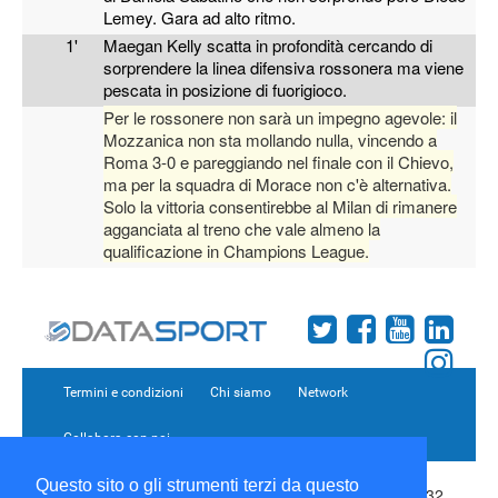
Lemey. Gara ad alto ritmo.
1'
Maegan Kelly scatta in profondità cercando di
sorprendere la linea difensiva rossonera ma viene
pescata in posizione di fuorigioco.
Per le rossonere non sarà un impegno agevole: il
Mozzanica non sta mollando nulla, vincendo a
Roma 3-0 e pareggiando nel finale con il Chievo,
ma per la squadra di Morace non c'è alternativa.
Solo la vittoria consentirebbe al Milan di rimanere
agganciata al treno che vale almeno la
qualificazione in Champions League.
Termini e condizioni
Chi siamo
Network
Collabora con noi
Questo sito o gli strumenti terzi da questo
Copyright 1995-2026 ©
Wise Srl
Via Palmanova 8 20132