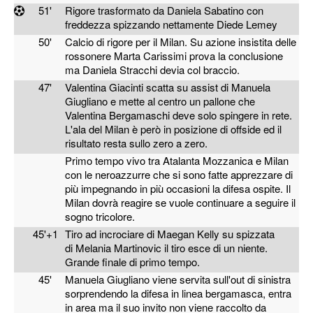
51'
Rigore trasformato da Daniela Sabatino con
freddezza spizzando nettamente Diede Lemey
50'
Calcio di rigore per il Milan. Su azione insistita delle
rossonere Marta Carissimi prova la conclusione
ma Daniela Stracchi devia col braccio.
47'
Valentina Giacinti scatta su assist di Manuela
Giugliano e mette al centro un pallone che
Valentina Bergamaschi deve solo spingere in rete.
L'ala del Milan è però in posizione di offside ed il
risultato resta sullo zero a zero.
Primo tempo vivo tra Atalanta Mozzanica e Milan
con le neroazzurre che si sono fatte apprezzare di
più impegnando in più occasioni la difesa ospite. Il
Milan dovrà reagire se vuole continuare a seguire il
sogno tricolore.
45'+1
Tiro ad incrociare di Maegan Kelly su spizzata
di Melania Martinovic il tiro esce di un niente.
Grande finale di primo tempo.
45'
Manuela Giugliano viene servita sull'out di sinistra
sorprendendo la difesa in linea bergamasca, entra
in area ma il suo invito non viene raccolto da