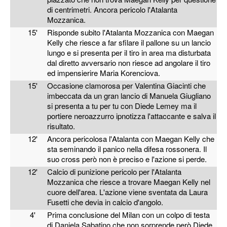
di centrimetri. Ancora pericolo l'Atalanta
Mozzanica.
15'
Risponde subito l'Atalanta Mozzanica con Maegan
Kelly che riesce a far sfilare il pallone su un lancio
lungo e si presenta per il tiro in area ma disturbata
dal diretto avversario non riesce ad angolare il tiro
ed impensierire Maria Korenciova.
15'
Occasione clamorosa per Valentina Giacinti che
imbeccata da un gran lancio di Manuela Giugliano
si presenta a tu per tu con Diede Lemey ma il
portiere neroazzurro ipnotizza l'attaccante e salva il
risultato.
12'
Ancora pericolosa l'Atalanta con Maegan Kelly che
sta seminando il panico nella difesa rossonera. Il
suo cross però non è preciso e l'azione si perde.
12'
Calcio di punizione pericolo per l'Atalanta
Mozzanica che riesce a trovare Maegan Kelly nel
cuore dell'area. L'azione viene sventata da Laura
Fusetti che devia in calcio d'angolo.
4'
Prima conclusione del Milan con un colpo di testa
di Daniela Sabatino che non sorprende però Diede