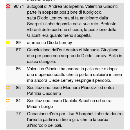
90'+1
autogoal di Andrea Scarpellini. Valentina Giacinti
parte in sospetta posizione di fuorigioco,
salta Diede Lemey ma si fa anticipare dalla
Scarpellini che deposita nella sua rete. Proteste
vibranti delle padrone di casa, la posizione della
Giacinti era quantomeno sospetta.
89'
ammonito Diede Lemey
87'
Conclusione dall'out destro di Manuela Giugliano
che per poco non sorprende Diede Lemey. Palla in
calcio d'angolo.
86'
Valentina Giacinti ha ancora la palla del ko dopo
uno stupendo scatto che la porta a calciare in area
ma ancora Diede Lemey respinge il pericolo.
85'
Sostituzione: esce Eleonora Piacezzi ed entra
Patrizia Caccamo
84'
Sostituzione: esce Daniela Sabatino ed entra
Miriam Longo
77'
Occasione d'oro per Lisa Alborghetti che da dentro
l'area fa partire un tiro a giro che fa la barba
all'incrocio dei pali.