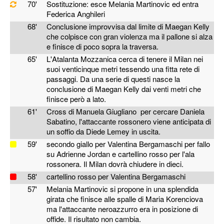
70'
Sostituzione: esce Melania Martinovic ed entra
Federica Anghileri
68'
Conclusione improvvisa dal limite di Maegan Kelly
che colpisce con gran violenza ma il pallone si alza
e finisce di poco sopra la traversa.
65'
L'Atalanta Mozzanica cerca di tenere il Milan nei
suoi venticinque metri tessendo una fitta rete di
passaggi. Da una serie di questi nasce la
conclusione di Maegan Kelly dai venti metri che
finisce però a lato.
61'
Cross di Manuela Giugliano per cercare Daniela
Sabatino, l'attaccante rossonero viene anticipata di
un soffio da Diede Lemey in uscita.
59'
secondo giallo per Valentina Bergamaschi per fallo
su Adrienne Jordan e cartellino rosso per l'ala
rossonera. Il Milan dovrà chiudere in dieci.
58'
cartellino rosso per Valentina Bergamaschi
57'
Melania Martinovic si propone in una splendida
girata che finisce alle spalle di Maria Korenciova
ma l'attaccante neroazzurro era in posizione di
offide. Il risultato non cambia.