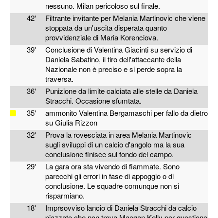
nessuno. Milan pericoloso sul finale.
42'
Filtrante invitante per Melania Martinovic che viene
stoppata da un'uscita disperata quanto
provvidenziale di Maria Korenciova.
39'
Conclusione di Valentina Giacinti su servizio di
Daniela Sabatino, il tiro dell'attaccante della
Nazionale non è preciso e si perde sopra la
traversa.
36'
Punizione da limite calciata alle stelle da Daniela
Stracchi. Occasione sfumtata.
35'
ammonito Valentina Bergamaschi per fallo da dietro
su Giulia Rizzon
32'
Prova la rovesciata in area Melania Martinovic
sugli sviluppi di un calcio d'angolo ma la sua
conclusione finisce sul fondo del campo.
29'
La gara ora sta vivendo di fiammate. Sono
parecchi gli errori in fase di appoggio o di
conclusione. Le squadre comunque non si
risparmiano.
18'
Imprsovviso lancio di Daniela Stracchi da calcio
piazzato che non trova Maegan Kelly per questione