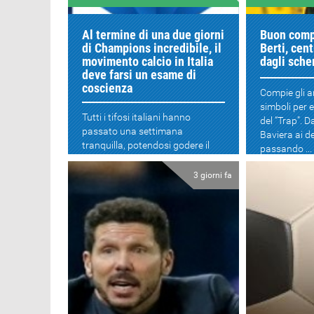
Al termine di una due giorni
Buon comp
di Champions incredibile, il
Berti, cen
movimento calcio in Italia
dagli sch
deve farsi un esame di
coscienza
Compie gli a
simboli per e
Tutti i tifosi italiani hanno
del “Trap”. D
passato una settimana
Baviera ai d
tranquilla, potendosi godere il
passando ...
meglio del calcio europeo senza
la tensione di vedere la...
3 giorni fa