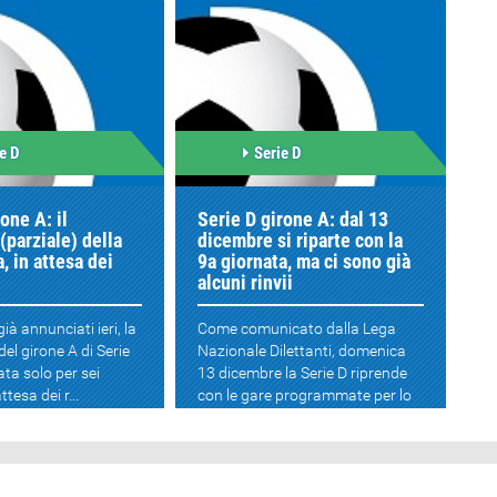
e D
Serie D
one A: il
Serie D girone A: dal 13
(parziale) della
dicembre si riparte con la
, in attesa dei
9a giornata, ma ci sono già
alcuni rinvii
già annunciati ieri, la
Come comunicato dalla Lega
el girone A di Serie
Nazionale Dilettanti, domenica
ata solo per sei
13 dicembre la Serie D riprende
ttesa dei r...
con le gare programmate per lo
scorso 8 novembre e...