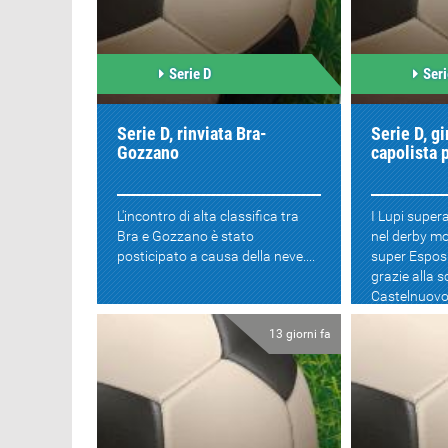
Serie D
Seri
Serie D, rinviata Bra-
Serie D, g
Gozzano
capolista 
L'incontro di alta classifica tra
I Lupi super
Bra e Gozzano è stato
nel derby mo
posticipato a causa della neve....
super Esposi
grazie alla s
Castelnuovo
13 giorni fa