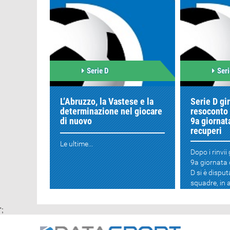
Serie D
Seri
L’Abruzzo, la Vastese e la
Serie D gir
determinazione nel giocare
resoconto 
di nuovo
9a giornata
recuperi
Le ultime...
Dopo i rinvii 
9a giornata d
D si è disput
squadre, in a
';