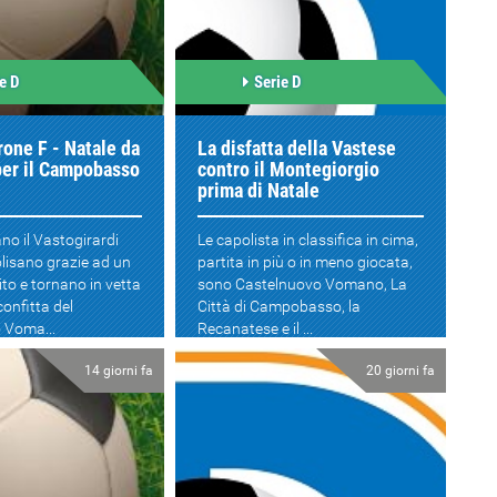
e D
Serie D
irone F - Natale da
La disfatta della Vastese
per il Campobasso
contro il Montegiorgio
prima di Natale
ano il Vastogirardi
Le capolista in classifica in cima,
lisano grazie ad un
partita in più o in meno giocata,
to e tornano in vetta
sono Castelnuovo Vomano, La
confitta del
Città di Campobasso, la
 Voma...
Recanatese e il ...
14 giorni fa
20 giorni fa