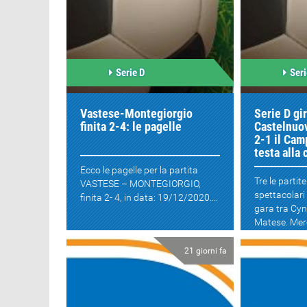
Serie D
Seri
Vastese-Montegiorgio
Serie D gir
finita 2-4: le pagelle
Castelnuo
2-1 il Cam
testa alla 
Ecco le pagelle per la partita
Tre le partite
VASTESE – MONTEGIORGIO,
spettacolari 
finita 2- 4, in data: 19/12/2020....
gara tra Cyn
Matese. Mer
di nuovo in 
21 giorni fa