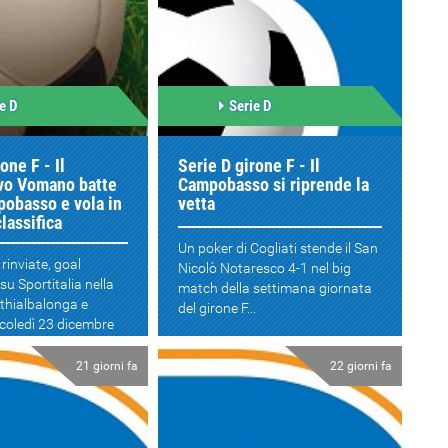
e D
Serie D
one F - Il
Serie D girone F - Il
vo Vomano batte
Campobasso si riprende la
pobasso e vola in
vetta
classifica
Un poker di Cogliati stende il San
 rinviate, goal
Nicolò Notaresco 4-1 nel big
su Sportitalia nella
match della settimana giornata
thialbalonga e
del girone F...
coledì 23 dicembre
campo ...
21 giorni fa
22 giorni fa