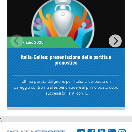
Euro 2020
Italia-Galles: presentazione della partita e
pronostico
Ultima partita del girone per l'Italia, a cui basta un
pareggio contro il Galles per chiudere al primo posto dopo
i successi brillanti con T...
';