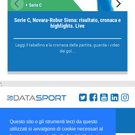
Serie C
Serie C, Novara-Robur Siena: risultato, cronaca e
highlights. Live
Leggi il tabellino e la cronaca della partita, guarda i video
dei gol....
';
Termini e condizioni
Chi siamo
Network
Questo sito o gli strumenti terzi da questo
Collabora con noi
utilizzati si avvalgono di cookie necessari al